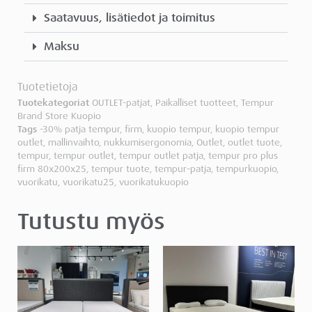
Saatavuus, lisätiedot ja toimitus
Maksu
Tuotetietoja
Tuotekategoriat
OUTLET-patjat
,
Paikalliset tuotteet
,
Tempur
Brand Store Kuopio
Tags
-30% patja tempur
,
firm
,
kuopio tempur
,
kuopio tempur
outlet
,
mallinvaihto
,
nukkumisergonomia
,
Outlet
,
outlet tuote
,
tempur
,
tempur outlet
,
tempur outlet patja
,
tempur pro plus
firm 80x200x25
,
tempur tuote
,
tempur-patja
,
tempurkuopio
,
vuorikatu
,
vuorikatu25
,
vuorikatukuopio
Tutustu myös