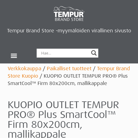
Tempur Brand Store -myymälöiden virallinen sivusto
Tempur Brand Storet
Varaa aika, saat lahjan
Neurosonic-rentoutus
Siirry verkkokauppaan
Ryhdy kauppiaaksi
Verkkokauppa
/
Paikalliset tuotteet
/
Tempur Brand
Store Kuopio
/ KUOPIO OUTLET TEMPUR PRO® Plus
SmartCool™ Firm 80x200cm, mallikappale
KUOPIO OUTLET TEMPUR
PRO® Plus SmartCool™
Firm 80x200cm,
mallikappale