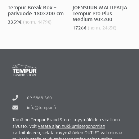
Tempur Break Box –
JOENSUUN MALLIPATJA
parivuode 180×200 cm
Tempur Pro Plus
Medium 90×200
3359
€
(norm.
4479
€
)
1726
€
(norm.
2465
€
)
09 5868 360
info@tempur.fi
Tämä on Tempur Brand Store -myymälöiden virallinen
sivusto. Voit
varata ajan nukkumisergonomian
kartoitukseen
, selata myymälöiden OUTLET-valikoimaa