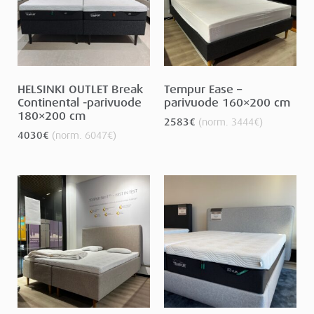
HELSINKI OUTLET Break
Tempur Ease –
Continental -parivuode
parivuode 160×200 cm
180×200 cm
2583
€
(norm.
3444
€
)
4030
€
(norm.
6047
€
)