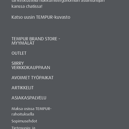
tai keskustella nukkumisergonomian asiantuntijan
kanssa chatissa!
Katso uusin TEMPUR-kuvasto
TEMPUR BRAND STORE -
MYYMÄLÄT
OUTLET
SIIRRY
VERKKOKAUPPAAN
AVOIMET TYÖPAIKAT
ARTIKKELIT
ASIAKASPALVELU
Maksa osissa TEMPUR-
rahoituksella
Sopimusehdot
Tietosuoja- ja