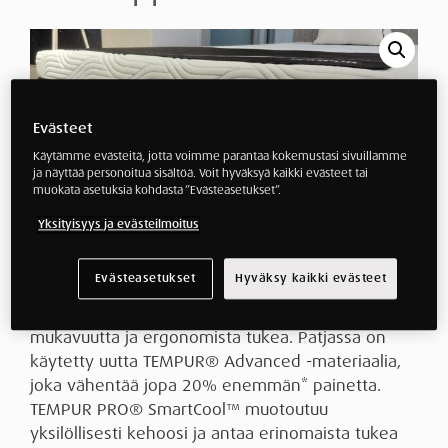
Evästeet
Käytämme evästeitä, jotta voimme parantaa kokemustasi sivuillamme
ja näyttää personoitua sisältöä. Voit hyväksyä kaikki evästeet tai
muokata asetuksia kohdasta ”Evästeasetukset”.
Yksityisyys ja evästeilmoitus
Tempur Pro Plus ‑patja on mallistomme ylellisin ja
Evästeasetukset
Hyväksy kaikki evästeet
viilentävin vaihtoehto. 25 cm paksu rakenne
tarjoaa täydellisen yhdistelmän ensiluokkaista
mukavuutta ja ergonomista tukea. Patjassa on
käytetty uutta TEMPUR®️ Advanced -materiaalia,
joka vähentää jopa 20% enemmän* painetta.
TEMPUR PRO®️ SmartCool™️ muotoutuu
yksilöllisesti kehoosi ja antaa erinomaista tukea