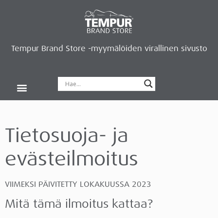
Tempur Brand Store -myymälöiden virallinen sivusto
Tempur Brand Storet
Varaa aika, saat lahjan
Neurosonic-rentoutus
Siirry verkkokauppaan
Ryhdy kauppiaaksi
Tietosuoja- ja
evästeilmoitus
VIIMEKSI PÄIVITETTY LOKAKUUSSA 2023
Mitä tämä ilmoitus kattaa?