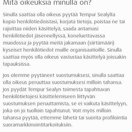
Mitä oikeuksia minulla on?
Sinulla saattaa olla oikeus pyytää Tempur Sealylta
kopio henkilötiedoistasi, korjata tietoja, poistaa ne tai
rajoittaa niiden käsittelyä, saada antamasi
henkilötiedot jäsennellyssä, koneluettavassa
muodossa ja pyytää meitä jakamaan (siirtämään)
kyseiset henkilötiedot muille organisaatioille. Sinulla
saattaa myös olla oikeus vastustaa käsittelyä joissakin
tapauksissa.
Jos olemme pyytäneet suostumuksesi, sinulla saattaa
olla oikeus peruuttaa suostumuksesi milloin tahansa.
Jos pyydät Tempur Sealyn toimesta tapahtuvan
henkilötietojesi käsittelemiseen liittyvän
suostumuksen peruuttamista, se ei vaikuta käsittelyyn,
joka on jo tuolloin tapahtunut. Voit myös milloin
tahansa pyytää, ettemme lähetä tai suorita profilointia
suoramarkkinointitarkoituksiin.