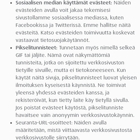
Sosiaalisen median käyttämät evästeet:
Näiden
evästeiden avulla voit jakaa tekemisesi
sivustollamme sosiaalisessa mediassa, kuten
Facebookissa ja Twitterissä. Emme hallitse näitä
evästeitä. Katso evästeiden toimivuutta koskevat
vastaavat tietosuojakäytännöt.
Pikselitunnisteet:
Tunnetaan myös nimellä selkeä
GIF tai jäljite. Nämä ovat näkymättömiä
tunnisteita, jotka on sijoitettu verkkosivuston
tietyille sivuille, mutta ei tietokoneeseen. Kun
käytät näitä sivuja, pikselitunnisteet luovat yleisen
ilmoituksen kyseisestä käynnistä. Ne toimivat
yleensä yhdessä evästeiden kanssa, ja
rekisteröivät, kun tietty laite käy tietyllä sivulla.
Jos poistat evästeet käytöstä, pikselitunniste
havaitsee vain anonyymin verkkosivustokäynnin.
Seuranta-URL-osoitteet: Näiden avulla
määritetään, mistä viittaavasta verkkosivustosta
verkkosivustolle siirrytään.