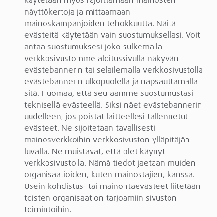
käytetään myös rajoittamaan mainosten
näyttökertoja ja mittaamaan
mainoskampanjoiden tehokkuutta. Näitä
evästeitä käytetään vain suostumuksellasi. Voit
antaa suostumuksesi joko sulkemalla
verkkosivustomme aloitussivulla näkyvän
evästebannerin tai selailemalla verkkosivustolla
evästebannerin ulkopuolella ja napsauttamalla
sitä. Huomaa, että seuraamme suostumustasi
teknisellä evästeellä. Siksi näet evästebannerin
uudelleen, jos poistat laitteellesi tallennetut
evästeet. Ne sijoitetaan tavallisesti
mainosverkkoihin verkkosivuston ylläpitäjän
luvalla. Ne muistavat, että olet käynyt
verkkosivustolla. Nämä tiedot jaetaan muiden
organisaatioiden, kuten mainostajien, kanssa.
Usein kohdistus- tai mainontaevästeet liitetään
toisten organisaation tarjoamiin sivuston
toimintoihin.