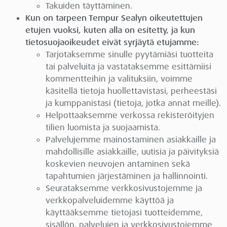
Takuiden täyttäminen.
Kun on tarpeen Tempur Sealyn oikeutettujen
etujen vuoksi, kuten alla on esitetty, ja kun
tietosuojaoikeudet eivät syrjäytä etujamme:
Tarjotaksemme sinulle pyytämiäsi tuotteita
tai palveluita ja vastataksemme esittämiisi
kommentteihin ja valituksiin, voimme
käsitellä tietoja huollettavistasi, perheestäsi
ja kumppanistasi (tietoja, jotka annat meille).
Helpottaaksemme verkossa rekisteröityjen
tilien luomista ja suojaamista.
Palvelujemme mainostaminen asiakkaille ja
mahdollisille asiakkaille, uutisia ja päivityksiä
koskevien neuvojen antaminen sekä
tapahtumien järjestäminen ja hallinnointi.
Seurataksemme verkkosivustojemme ja
verkkopalveluidemme käyttöä ja
käyttääksemme tietojasi tuotteidemme,
sisällön, palvelujen ja verkkosivustojemme