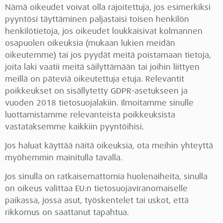
Nämä oikeudet voivat olla rajoitettuja, jos esimerkiksi
pyyntösi täyttäminen paljastaisi toisen henkilön
henkilötietoja, jos oikeudet loukkaisivat kolmannen
osapuolen oikeuksia (mukaan lukien meidän
oikeutemme) tai jos pyydät meitä poistamaan tietoja,
joita laki vaatii meitä säilyttämään tai joihin liittyen
meillä on päteviä oikeutettuja etuja. Relevantit
poikkeukset on sisällytetty GDPR-asetukseen ja
vuoden 2018 tietosuojalakiin. Ilmoitamme sinulle
luottamistamme relevanteista poikkeuksista
vastataksemme kaikkiin pyyntöihisi.
Jos haluat käyttää näitä oikeuksia, ota meihin yhteyttä
myöhemmin mainitulla tavalla.
Jos sinulla on ratkaisemattomia huolenaiheita, sinulla
on oikeus valittaa EU:n tietosuojaviranomaiselle
paikassa, jossa asut, työskentelet tai uskot, että
rikkomus on saattanut tapahtua.