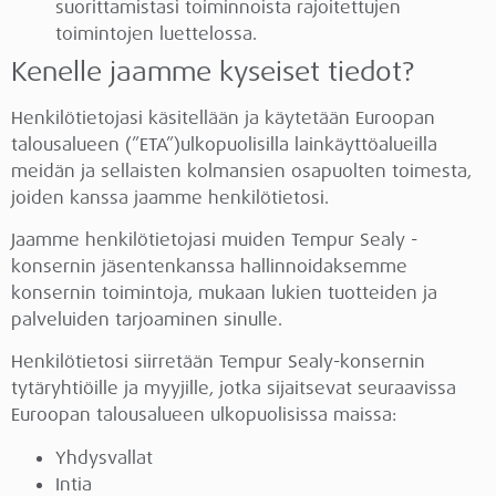
suorittamistasi toiminnoista rajoitettujen
toimintojen luettelossa.
Kenelle jaamme kyseiset tiedot?
Henkilötietojasi käsitellään ja käytetään Euroopan
talousalueen (”ETA”)ulkopuolisilla lainkäyttöalueilla
meidän ja sellaisten kolmansien osapuolten toimesta,
joiden kanssa jaamme henkilötietosi.
Jaamme henkilötietojasi muiden Tempur Sealy -
konsernin jäsentenkanssa hallinnoidaksemme
konsernin toimintoja, mukaan lukien tuotteiden ja
palveluiden tarjoaminen sinulle.
Henkilötietosi siirretään Tempur Sealy-konsernin
tytäryhtiöille ja myyjille, jotka sijaitsevat seuraavissa
Euroopan talousalueen ulkopuolisissa maissa:
Yhdysvallat
Intia