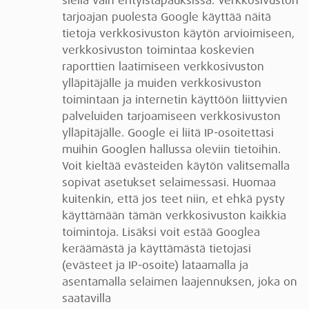
siellä vain erityistapauksissa. Verkkosivuston
tarjoajan puolesta Google käyttää näitä
tietoja verkkosivuston käytön arvioimiseen,
verkkosivuston toimintaa koskevien
raporttien laatimiseen verkkosivuston
ylläpitäjälle ja muiden verkkosivuston
toimintaan ja internetin käyttöön liittyvien
palveluiden tarjoamiseen verkkosivuston
ylläpitäjälle. Google ei liitä IP-osoitettasi
muihin Googlen hallussa oleviin tietoihin.
Voit kieltää evästeiden käytön valitsemalla
sopivat asetukset selaimessasi. Huomaa
kuitenkin, että jos teet niin, et ehkä pysty
käyttämään tämän verkkosivuston kaikkia
toimintoja. Lisäksi voit estää Googlea
keräämästä ja käyttämästä tietojasi
(evästeet ja IP-osoite) lataamalla ja
asentamalla selaimen laajennuksen, joka on
saatavilla