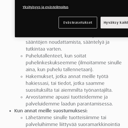
Hallinnoidaksemme liiketoimiamme muiden
yritysten kanssa, jotka tarjoavat palveluja
Yksityisyys ja evästeilmoitus
meille ja asiakkaillemme.
Markkinointimateriaalin lähettäminen sinulle
Evästeasetukset
Hyväksy kaikk
postitse.
Oikeudellisiin vaatimuksiin liittyen sekä
sääntöjen noudattamista, sääntelyä ja
tutkintaa varten.
Puhelutallenteet, kun soitat
puhelinkeskukseemme (ilmoitamme sinulle
aina, kun puhelu tallennetaan).
Hakemukset, jotka annat meille työtä
hakiessasi, tai tiedot, jotka saamme
suosituksilta tai aiemmilta työnantajilta.
Arvostamme apuasi tuotteidemme ja
palveluidemme laadun parantamisessa.
Kun annat meille suostumuksesi:
Lähetämme sinulle tuotteisiimme tai
palveluihimme liittyvää suoramarkkinointia