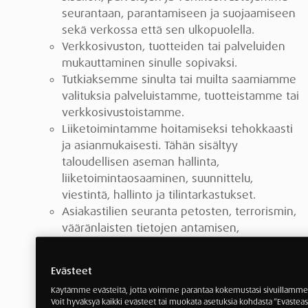
seurantaan, parantamiseen ja suojaamiseen
sekä verkossa että sen ulkopuolella.
Verkkosivuston, tuotteiden tai palveluiden
mukauttaminen sinulle sopivaksi.
Tutkiaksemme sinulta tai muilta saamiamme
valituksia palveluistamme, tuotteistamme tai
verkkosivustoistamme.
Liiketoimintamme hoitamiseksi tehokkaasti
ja asianmukaisesti. Tähän sisältyy
taloudellisen aseman hallinta,
liiketoimintaosaaminen, suunnittelu,
viestintä, hallinto ja tilintarkastukset.
Asiakastilien seuranta petosten, terrorismin,
vääränlaisten tietojen antamisen,
turvallisuusvälikohtausten tai rikosten
havaitsemiseksi, ehkäisemiseksi,
Evästeet
tutkimiseksi ja/tai niistä ilmoittamiseksi
Käytämme evästeitä, jotta voimme parantaa kokemustasi sivuillamme j
sovellettavan lainsäädännön mukaisesti.
Voit hyväksyä kaikki evästeet tai muokata asetuksia kohdasta ”Evästeas