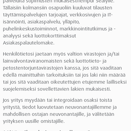
palveluita sopimusten mukaisestiTempur Sealylle.
Tällaisiin kolmansiin osapuoliin kuuluvat tilausten
täyttämispalvelujen tarjoajat, verkkosivujen ja IT-
isännöinti, asiakaspalvelu, ylläpito,
puhelinkeskustoiminnot, markkinointitutkimus ja -
analyysi sekä luottokorttimaksut
Asiakaspalautelomake.
Henkilötietosi jaetaan myös valtion virastojen ja/tai
lainvalvontaviranomaisten sekä luottotieto- ja
petostentorjuntavirastojen kanssa, jos sitä vaaditaan
edellä mainittuihin tarkoituksiin tai jos laki niin määrää
tai jos sitä vaaditaan oikeutettujen etujemme lailliseksi
suojelemiseksi sovellettavien lakien mukaisesti.
Jos yritys myydään tai integroidaan osaksi toista
yritystä, tiedot luovutetaan neuvonantajillemme ja
mahdollisen ostajan neuvonantajille, ja välitetään
yrityksen uusille omistajille.