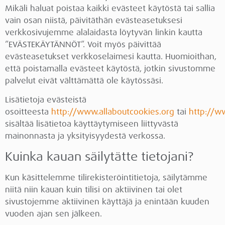
Mikäli haluat poistaa kaikki evästeet käytöstä tai sallia
vain osan niistä, päivitäthän evästeasetuksesi
verkkosivujemme alalaidasta löytyvän linkin kautta
”EVÄSTEKÄYTÄNNÖT”. Voit myös päivittää
evästeasetukset verkkoselaimesi kautta. Huomioithan,
että poistamalla evästeet käytöstä, jotkin sivustomme
palvelut eivät välttämättä ole käytössäsi.
Lisätietoja evästeistä
osoitteesta
http://www.allaboutcookies.org
tai
http://w
sisältää lisätietoa käyttäytymiseen liittyvästä
mainonnasta ja yksityisyydestä verkossa.
Kuinka kauan säilytätte tietojani?
Kun käsittelemme tilirekisteröintitietoja, säilytämme
niitä niin kauan kuin tilisi on aktiivinen tai olet
sivustojemme aktiivinen käyttäjä ja enintään kuuden
vuoden ajan sen jälkeen.