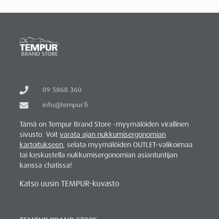
09 5868 360
info@tempur.fi
Tämä on Tempur Brand Store -myymälöiden virallinen
sivusto. Voit
varata ajan nukkumisergonomian
kartoitukseen
, selata myymälöiden OUTLET-valikoimaa
tai keskustella nukkumisergonomian asiantuntijan
kanssa chatissa!
Katso uusin TEMPUR-kuvasto