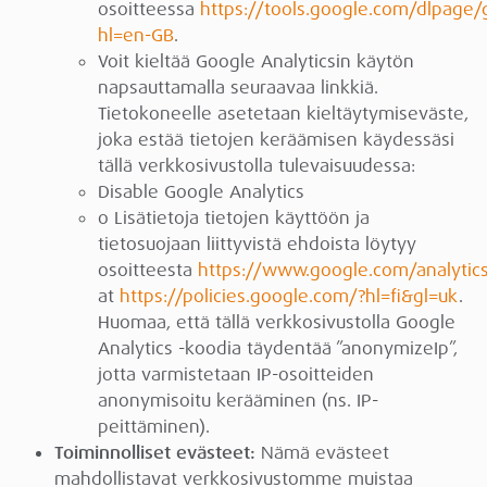
osoitteessa
https://tools.google.com/dlpage/
hl=en-GB
.
Voit kieltää Google Analyticsin käytön
napsauttamalla seuraavaa linkkiä.
Tietokoneelle asetetaan kieltäytymiseväste,
joka estää tietojen keräämisen käydessäsi
tällä verkkosivustolla tulevaisuudessa:
Disable Google Analytics
o Lisätietoja tietojen käyttöön ja
tietosuojaan liittyvistä ehdoista löytyy
osoitteesta
https://www.google.com/analytics
at
https://policies.google.com/?hl=fi&gl=uk
.
Huomaa, että tällä verkkosivustolla Google
Analytics -koodia täydentää ”anonymizeIp”,
jotta varmistetaan IP-osoitteiden
anonymisoitu kerääminen (ns. IP-
peittäminen).
Toiminnolliset evästeet:
Nämä evästeet
mahdollistavat verkkosivustomme muistaa