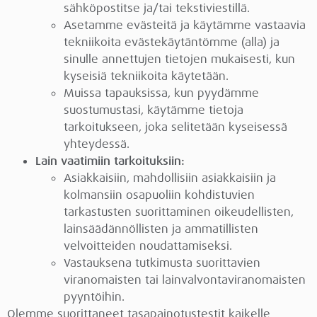
sähköpostitse ja/tai tekstiviestillä.
Asetamme evästeitä ja käytämme vastaavia
tekniikoita evästekäytäntömme (alla) ja
sinulle annettujen tietojen mukaisesti, kun
kyseisiä tekniikoita käytetään.
Muissa tapauksissa, kun pyydämme
suostumustasi, käytämme tietoja
tarkoitukseen, joka selitetään kyseisessä
yhteydessä.
Lain vaatimiin tarkoituksiin:
Asiakkaisiin, mahdollisiin asiakkaisiin ja
kolmansiin osapuoliin kohdistuvien
tarkastusten suorittaminen oikeudellisten,
lainsäädännöllisten ja ammatillisten
velvoitteiden noudattamiseksi.
Vastauksena tutkimusta suorittavien
viranomaisten tai lainvalvontaviranomaisten
pyyntöihin.
Olemme suorittaneet tasapainotustestit kaikelle