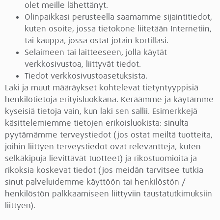
olet meille lähettänyt.
Olinpaikkasi perusteella saamamme sijaintitiedot,
kuten osoite, jossa tietokone liitetään Internetiin,
tai kauppa, jossa ostat jotain kortillasi.
Selaimeen tai laitteeseen, jolla käytät
verkkosivustoa, liittyvät tiedot.
Tiedot verkkosivustoasetuksista.
Laki ja muut määräykset kohtelevat tietyntyyppisiä
henkilötietoja erityisluokkana. Keräämme ja käytämme
kyseisiä tietoja vain, kun laki sen sallii. Esimerkkejä
käsittelemiemme tietojen erikoisluokista: sinulta
pyytämämme terveystiedot (jos ostat meiltä tuotteita,
joihin liittyen terveystiedot ovat relevantteja, kuten
selkäkipuja lievittävät tuotteet) ja rikostuomioita ja
rikoksia koskevat tiedot (jos meidän tarvitsee tutkia
sinut palveluidemme käyttöön tai henkilöstön /
henkilöstön palkkaamiseen liittyviin taustatutkimuksiin
liittyen).