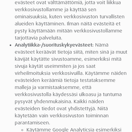
evästeet ovat välttämättömiä, jotta voit liikkua
verkkosivustollamme ja käyttää sen
ominaisuuksia, kuten verkkosivuston turvallisten
alueiden käyttäminen. Ilman näitä evästeitä et
pysty käyttämään mitään verkkosivustollamme
tarjottavia palveluita.
Analytiikka-/suorituskykyevästeet:
Nämä
evästeet keräävät tietoja siitä, miten sinä ja muut
kävijät käytätte sivustoamme, esimerkiksi mitä
sivuja käytät useimmiten ja jos saat
virheilmoituksia verkkosivuilla. Käytämme näiden
evästeiden keräämiä tietoja testataksemme
malleja ja varmistaaksemme, että
verkkosivustolla käydessäsi ulkoasu ja tuntuma
pysyvät yhdenmukaisina. Kaikki näiden
evästeiden tiedot ovat yhdistettyjä. Niitä
käytetään vain verkkosivuston toiminnan
parantamiseen.
Käytämme Google Analyticsia esimerkiksi