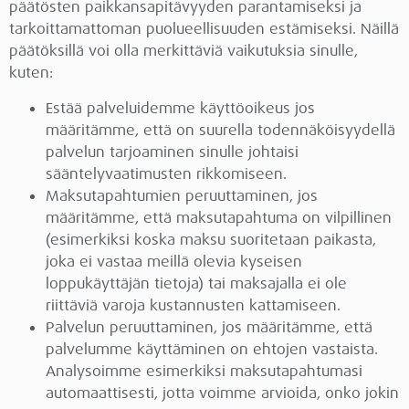
päätösten paikkansapitävyyden parantamiseksi ja
tarkoittamattoman puolueellisuuden estämiseksi. Näillä
päätöksillä voi olla merkittäviä vaikutuksia sinulle,
kuten:
Estää palveluidemme käyttöoikeus jos
määritämme, että on suurella todennäköisyydellä
palvelun tarjoaminen sinulle johtaisi
sääntelyvaatimusten rikkomiseen.
Maksutapahtumien peruuttaminen, jos
määritämme, että maksutapahtuma on vilpillinen
(esimerkiksi koska maksu suoritetaan paikasta,
joka ei vastaa meillä olevia kyseisen
loppukäyttäjän tietoja) tai maksajalla ei ole
riittäviä varoja kustannusten kattamiseen.
Palvelun peruuttaminen, jos määritämme, että
palvelumme käyttäminen on ehtojen vastaista.
Analysoimme esimerkiksi maksutapahtumasi
automaattisesti, jotta voimme arvioida, onko jokin