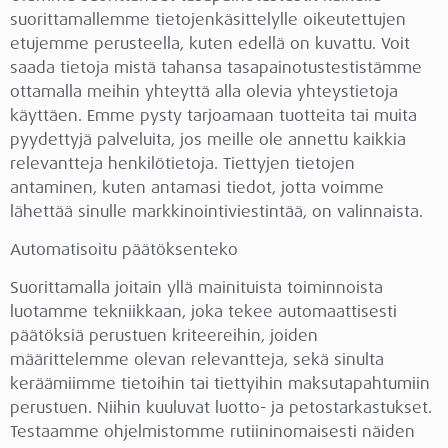
suorittamallemme tietojenkäsittelylle oikeutettujen
etujemme perusteella, kuten edellä on kuvattu. Voit
saada tietoja mistä tahansa tasapainotustestistämme
ottamalla meihin yhteyttä alla olevia yhteystietoja
käyttäen. Emme pysty tarjoamaan tuotteita tai muita
pyydettyjä palveluita, jos meille ole annettu kaikkia
relevantteja henkilötietoja. Tiettyjen tietojen
antaminen, kuten antamasi tiedot, jotta voimme
lähettää sinulle markkinointiviestintää, on valinnaista.
Automatisoitu päätöksenteko
Suorittamalla joitain yllä mainituista toiminnoista
luotamme tekniikkaan, joka tekee automaattisesti
päätöksiä perustuen kriteereihin, joiden
määrittelemme olevan relevantteja, sekä sinulta
keräämiimme tietoihin tai tiettyihin maksutapahtumiin
perustuen. Niihin kuuluvat luotto- ja petostarkastukset.
Testaamme ohjelmistomme rutiininomaisesti näiden