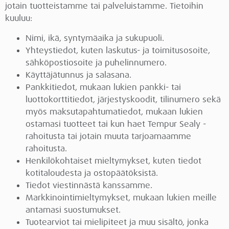
jotain tuotteistamme tai palveluistamme. Tietoihin
kuuluu:
Nimi, ikä, syntymäaika ja sukupuoli.
Yhteystiedot, kuten laskutus- ja toimitusosoite,
sähköpostiosoite ja puhelinnumero.
Käyttäjätunnus ja salasana.
Pankkitiedot, mukaan lukien pankki- tai
luottokorttitiedot, järjestyskoodit, tilinumero sekä
myös maksutapahtumatiedot, mukaan lukien
ostamasi tuotteet tai kun haet Tempur Sealy -
rahoitusta tai jotain muuta tarjoamaamme
rahoitusta.
Henkilökohtaiset mieltymykset, kuten tiedot
kotitaloudesta ja ostopäätöksistä.
Tiedot viestinnästä kanssamme.
Markkinointimieltymykset, mukaan lukien meille
antamasi suostumukset.
Tuotearviot tai mielipiteet ja muu sisältö, jonka