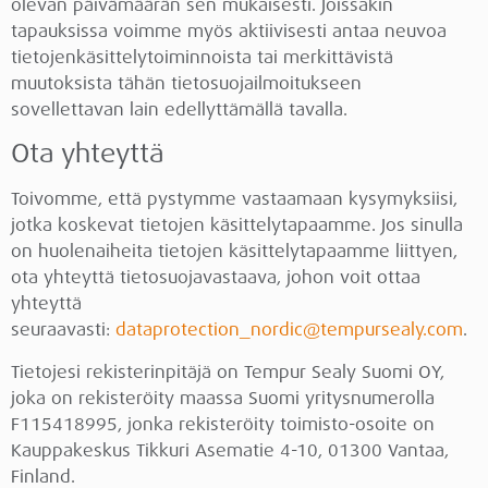
olevan päivämäärän sen mukaisesti. Joissakin
tapauksissa voimme myös aktiivisesti antaa neuvoa
tietojenkäsittelytoiminnoista tai merkittävistä
muutoksista tähän tietosuojailmoitukseen
sovellettavan lain edellyttämällä tavalla.
Ota yhteyttä
Toivomme, että pystymme vastaamaan kysymyksiisi,
jotka koskevat tietojen käsittelytapaamme. Jos sinulla
on huolenaiheita tietojen käsittelytapaamme liittyen,
ota yhteyttä tietosuojavastaava, johon voit ottaa
yhteyttä
seuraavasti:
dataprotection_nordic@tempursealy.com
.
Tietojesi rekisterinpitäjä on Tempur Sealy Suomi OY,
joka on rekisteröity maassa Suomi yritysnumerolla
F115418995, jonka rekisteröity toimisto-osoite on
Kauppakeskus Tikkuri Asematie 4-10, 01300 Vantaa,
Finland.