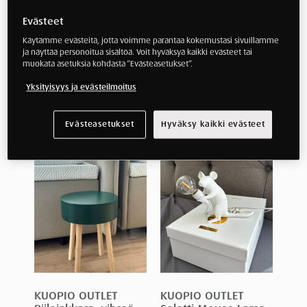
Evästeet
Käytämme evästeitä, jotta voimme parantaa kokemustasi sivuillamme
ja näyttää personoitua sisältöä. Voit hyväksyä kaikki evästeet tai
muokata asetuksia kohdasta ”Evästeasetukset”.
KUOPIO OUTLET
KUOPIO OUTLET
Yksityisyys ja evästeilmoitus
Piilojakkara,
Piilojakkara,
keltainen
vaaleanpunainen
100
€
(norm.
325
€
)
100
€
(norm.
325
€
)
Evästeasetukset
Hyväksy kaikki evästeet
KUOPIO OUTLET
KUOPIO OUTLET