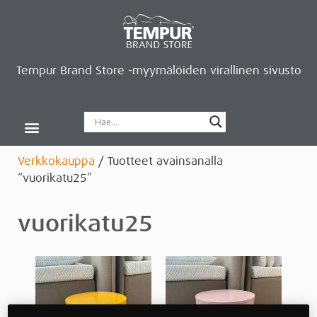
Tempur Brand Store -myymälöiden virallinen sivusto
Tempur Brand Storet
Varaa aika, saat lahjan
Neurosonic-rentoutus
Siirry verkkokauppaan
Ryhdy kauppiaaksi
Verkkokauppa
/ Tuotteet avainsanalla
“vuorikatu25”
vuorikatu25