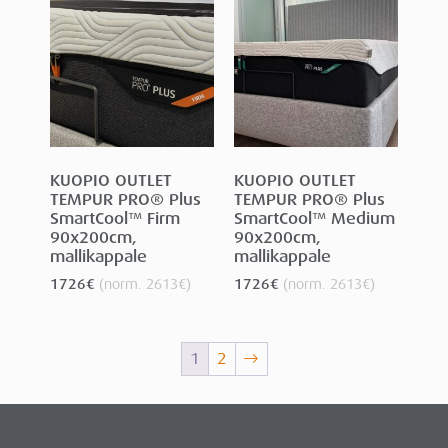
KUOPIO OUTLET
KUOPIO OUTLET
TEMPUR PRO® Plus
TEMPUR PRO® Plus
SmartCool™ Firm
SmartCool™ Medium
90x200cm,
90x200cm,
mallikappale
mallikappale
1726
€
(norm.
2613
€
)
1726
€
(norm.
2613
€
)
1
2
→