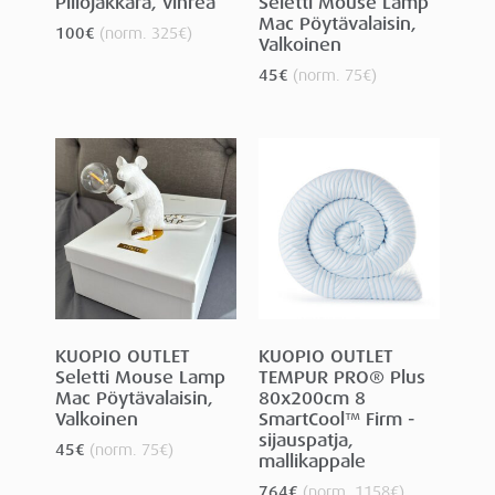
Piilojakkara, vihreä
Seletti Mouse Lamp
Mac Pöytävalaisin,
100
€
(norm.
325
€
)
Valkoinen
45
€
(norm.
75
€
)
KUOPIO OUTLET
KUOPIO OUTLET
Seletti Mouse Lamp
TEMPUR PRO® Plus
Mac Pöytävalaisin,
80x200cm 8
Valkoinen
SmartCool™ Firm -
sijauspatja,
45
€
(norm.
75
€
)
mallikappale
764
€
(norm.
1158
€
)