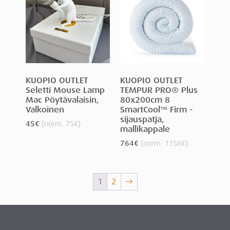
KUOPIO OUTLET
KUOPIO OUTLET
Seletti Mouse Lamp
TEMPUR PRO® Plus
Mac Pöytävalaisin,
80x200cm 8
Valkoinen
SmartCool™ Firm -
sijauspatja,
45
€
(norm.
75
€
)
mallikappale
764
€
(norm.
1158
€
)
1
2
→