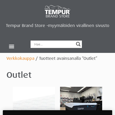
Tempur Brand Store -myymälöiden virallinen sivusto
Tempur Brand Storet
Varaa aika, saat lahjan
Neurosonic-rentoutus
Siirry verkkokauppaan
Ryhdy kauppiaaksi
Verkkokauppa
/ Tuotteet avainsanalla “Outlet”
Outlet