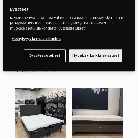
Evästeet
Käytämme evästeitä, jotta voimme parantaa kokemustasi sivuillamme
ja näyttää personoitua sisältöä. Voit hyväksyä kaikki evästeet tai
JÄRVENPÄÄ
JÄRVENPÄÄN
muokata asetuksia kohdasta ”Evästeasetukset”.
MYYMÄLÄMALLI
MALLISÄNKY
TEMPUR Topper
TEMPUR Flexible
Yksityisyys ja evästeilmoitus
PRO® Plus
Base 80x200cm
SmartCool Medium -
2144
€
sijauspatja
Evästeasetukset
Hyväksy kaikki evästeet
90x200cm
841
€
(norm.
1201
€
)