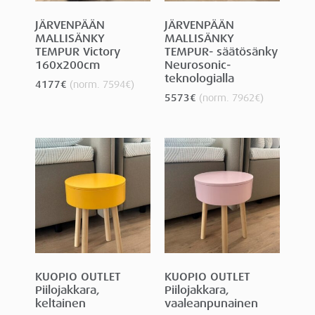
JÄRVENPÄÄN
JÄRVENPÄÄN
MALLISÄNKY
MALLISÄNKY
TEMPUR Victory
TEMPUR- säätösänky
160x200cm
Neurosonic-
teknologialla
4177
€
(norm.
7594
€
)
5573
€
(norm.
7962
€
)
KUOPIO OUTLET
KUOPIO OUTLET
Piilojakkara,
Piilojakkara,
keltainen
vaaleanpunainen