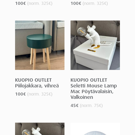
100
€
(norm.
325
€
)
100
€
(norm.
325
€
)
KUOPIO OUTLET
KUOPIO OUTLET
Piilojakkara, vihreä
Seletti Mouse Lamp
Mac Pöytävalaisin,
100
€
(norm.
325
€
)
Valkoinen
45
€
(norm.
75
€
)