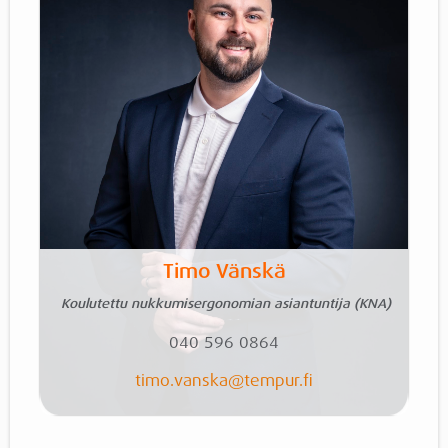
Timo Vänskä
Koulutettu nukkumisergonomian asiantuntija (KNA)
040 596 0864
timo.vanska
@tempur.fi