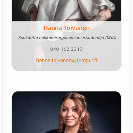
Hanna Toivanen
Koulutettu nukkumisergonomian asiantuntija (KNA)
040 162 2313
hanna.toivanen
@tempur.fi