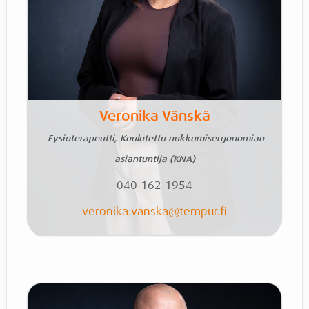
Veronika Vänskä
Fysioterapeutti, Koulutettu nukkumisergonomian
asiantuntija (KNA)
040 162 1954
veronika.vanska
@tempur.fi