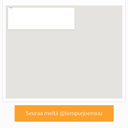
Seuraa meitä @tempurjoensuu