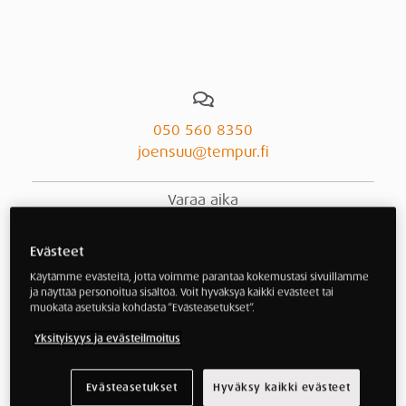
050 560 8350
joensuu@tempur.fi
Varaa aika
Tarjoukset ja tapahtumat
Evästeet
Henkilökunta
Käytämme evästeitä, jotta voimme parantaa kokemustasi sivuillamme
ja näyttää personoitua sisältöä. Voit hyväksyä kaikki evästeet tai
Outlet
muokata asetuksia kohdasta ”Evästeasetukset”.
Yksityisyys ja evästeilmoitus
Evästeasetukset
Hyväksy kaikki evästeet