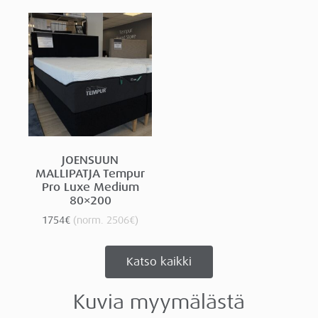
JOENSUUN
MALLIPATJA Tempur
Pro Luxe Medium
80×200
1754
€
(norm.
2506
€
)
Katso kaikki
Kuvia myymälästä