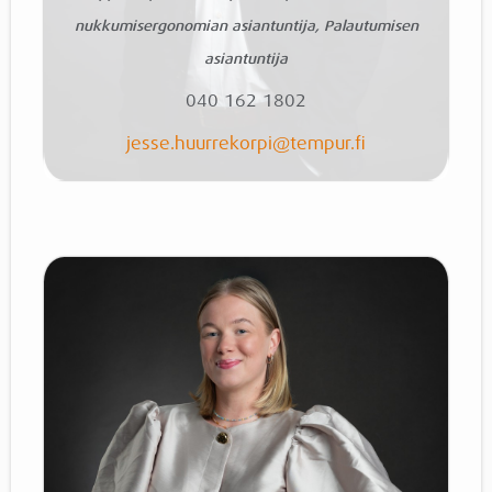
nukkumisergonomian asiantuntija, Palautumisen
asiantuntija
040 162 1802
jesse.huurrekorpi@tempur.fi