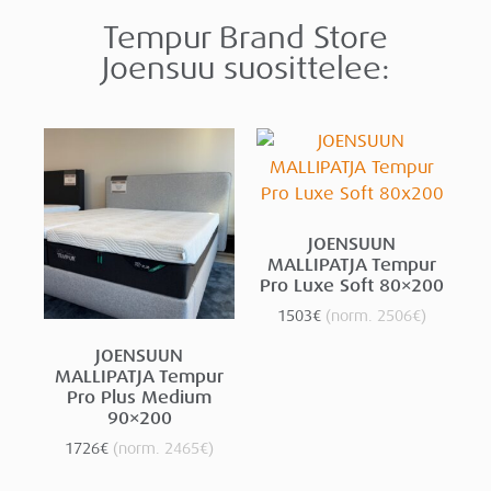
Tempur Brand Store
Joensuu suosittelee:
JOENSUUN
MALLIPATJA Tempur
Pro Luxe Soft 80×200
1503
€
(norm.
2506
€
)
JOENSUUN
MALLIPATJA Tempur
Pro Plus Medium
90×200
1726
€
(norm.
2465
€
)