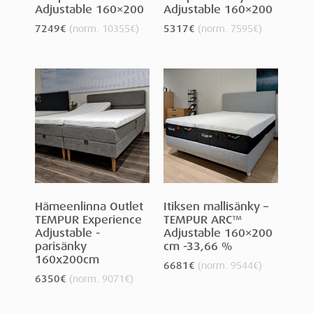
Adjustable 160×200
Adjustable 160×200
7249
€
(norm.
10355
€
)
5317
€
(norm.
7595
€
)
Hämeenlinna Outlet
Itiksen mallisänky –
TEMPUR Experience
TEMPUR ARC™
Adjustable -
Adjustable 160×200
parisänky
cm -33,66 %
160x200cm
6681
€
(norm.
9544
€
)
6350
€
(norm.
9071
€
)