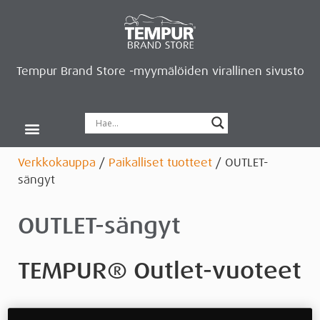
Tempur Brand Store -myymälöiden virallinen sivusto
Tempur Brand Storet
Varaa aika, saat lahjan
Neurosonic-rentoutus
Siirry verkkokauppaan
Ryhdy kauppiaaksi
Verkkokauppa
/
Paikalliset tuotteet
/ OUTLET-
sängyt
OUTLET-sängyt
TEMPUR® Outlet-vuoteet