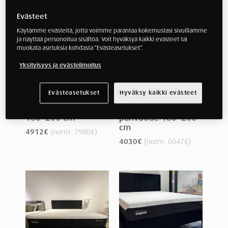
Evästeet
Käytämme evästeitä, jotta voimme parantaa kokemustasi sivuillamme
ja näyttää personoitua sisältöä. Voit hyväksyä kaikki evästeet tai
muokata asetuksia kohdasta ”Evästeasetukset”.
Yksityisyys ja evästeilmoitus
Evästeasetukset
Hyväksy kaikki evästeet
HELSINKI OUTLET Arc
HELSINKI OUTLET
Storage -parivuode
Break Continental -
160×200 cm
parivuode 180×200
cm
4912
€
(norm.
7980
€
)
4030
€
(norm.
6047
€
)