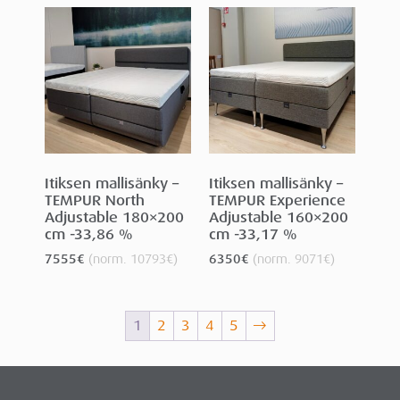
Itiksen mallisänky –
Itiksen mallisänky –
TEMPUR North
TEMPUR Experience
Adjustable 180×200
Adjustable 160×200
cm -33,86 %
cm -33,17 %
7555
€
(norm.
10793
€
)
6350
€
(norm.
9071
€
)
1
2
3
4
5
→