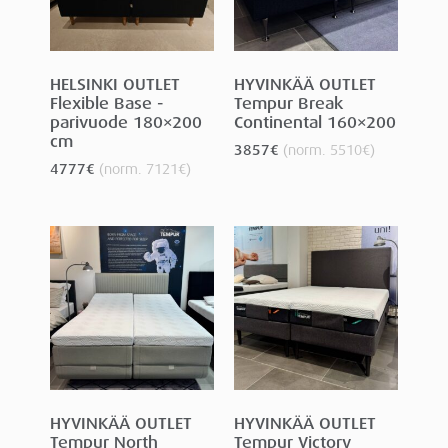
HELSINKI OUTLET
HYVINKÄÄ OUTLET
Flexible Base -
Tempur Break
parivuode 180×200
Continental 160×200
cm
3857
€
(norm.
5510
€
)
4777
€
(norm.
7121
€
)
HYVINKÄÄ OUTLET
HYVINKÄÄ OUTLET
Tempur North
Tempur Victory