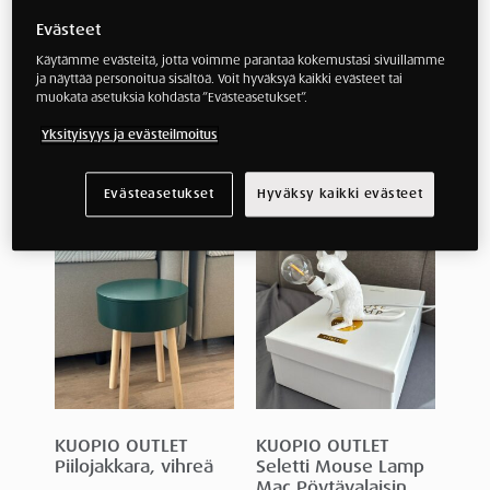
Evästeet
Käytämme evästeitä, jotta voimme parantaa kokemustasi sivuillamme
ja näyttää personoitua sisältöä. Voit hyväksyä kaikki evästeet tai
KUOPIO OUTLET
KUOPIO OUTLET
muokata asetuksia kohdasta ”Evästeasetukset”.
Piilojakkara,
Piilojakkara,
keltainen
vaaleanpunainen
Yksityisyys ja evästeilmoitus
100
€
(norm.
325
€
)
100
€
(norm.
325
€
)
Evästeasetukset
Hyväksy kaikki evästeet
KUOPIO OUTLET
KUOPIO OUTLET
Piilojakkara, vihreä
Seletti Mouse Lamp
Mac Pöytävalaisin,