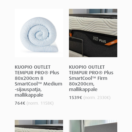
KUOPIO OUTLET
KUOPIO OUTLET
TEMPUR PRO® Plus
TEMPUR PRO® Plus
80x200cm 8
SmartCool™ Firm
SmartCool™ Medium
80x200cm,
-sijauspatja,
mallikappale
mallikappale
1539
€
(norm.
2330
€
)
764
€
(norm.
1158
€
)