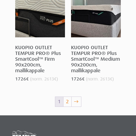
KUOPIO OUTLET
KUOPIO OUTLET
TEMPUR PRO® Plus
TEMPUR PRO® Plus
SmartCool™ Firm
SmartCool™ Medium
90x200cm,
90x200cm,
mallikappale
mallikappale
1726
€
(norm.
2613
€
)
1726
€
(norm.
2613
€
)
1
2
→