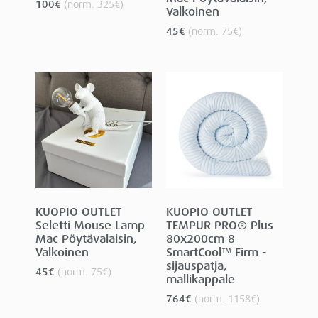
100
€
(norm.
325
€
)
Valkoinen
45
€
(norm.
75
€
)
KUOPIO OUTLET
KUOPIO OUTLET
Seletti Mouse Lamp
TEMPUR PRO® Plus
Mac Pöytävalaisin,
80x200cm 8
Valkoinen
SmartCool™ Firm -
sijauspatja,
45
€
(norm.
75
€
)
mallikappale
764
€
(norm.
1158
€
)