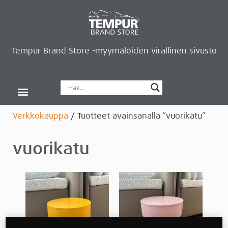
Tempur Brand Store -myymälöiden virallinen sivusto
Tempur Brand Storet
Varaa aika, saat lahjan
Neurosonic-rentoutus
Siirry verkkokauppaan
Ryhdy kauppiaaksi
Verkkokauppa
/ Tuotteet avainsanalla “vuorikatu”
vuorikatu