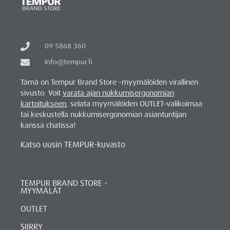
09 5868 360
info@tempur.fi
Tämä on Tempur Brand Store -myymälöiden virallinen
sivusto. Voit
varata ajan nukkumisergonomian
kartoitukseen
, selata myymälöiden OUTLET-valikoimaa
tai keskustella nukkumisergonomian asiantuntijan
kanssa chatissa!
Katso uusin TEMPUR-kuvasto
TEMPUR BRAND STORE -
MYYMÄLÄT
OUTLET
SIIRRY