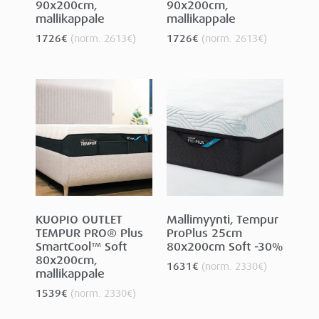
90x200cm,
90x200cm,
mallikappale
mallikappale
1726
€
(norm.
2613
€
)
1726
€
(norm.
2613
€
)
KUOPIO OUTLET
Mallimyynti, Tempur
TEMPUR PRO® Plus
ProPlus 25cm
SmartCool™ Soft
80x200cm Soft -30%
80x200cm,
1631
€
(norm.
2330
€
)
mallikappale
1539
€
(norm.
2330
€
)