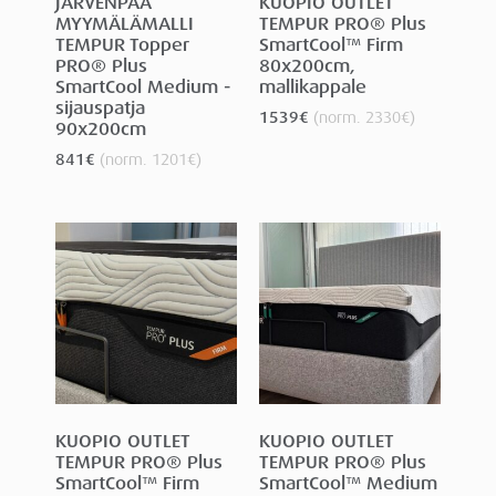
JÄRVENPÄÄ
KUOPIO OUTLET
MYYMÄLÄMALLI
TEMPUR PRO® Plus
TEMPUR Topper
SmartCool™ Firm
PRO® Plus
80x200cm,
SmartCool Medium -
mallikappale
sijauspatja
1539
€
(norm.
2330
€
)
90x200cm
841
€
(norm.
1201
€
)
KUOPIO OUTLET
KUOPIO OUTLET
TEMPUR PRO® Plus
TEMPUR PRO® Plus
SmartCool™ Firm
SmartCool™ Medium