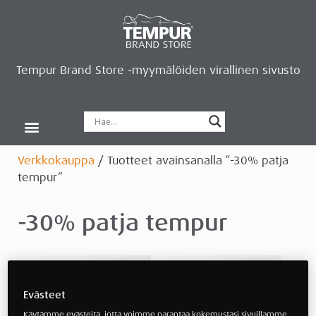
Tempur Brand Store -myymälöiden virallinen sivusto
Tempur Brand Storet
Varaa aika, saat lahjan
Neurosonic-rentoutus
Siirry verkkokauppaan
Ryhdy kauppiaaksi
Verkkokauppa
/ Tuotteet avainsanalla “-30% patja
tempur”
-30% patja tempur
Evästeet
Käytämme evästeitä, jotta voimme parantaa kokemustasi sivuillamme