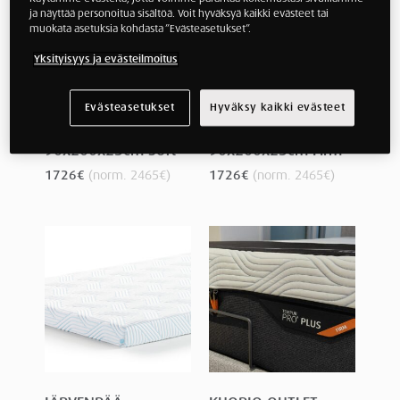
ja näyttää personoitua sisältöä. Voit hyväksyä kaikki evästeet tai
muokata asetuksia kohdasta ”Evästeasetukset”.
Yksityisyys ja evästeilmoitus
Hämeenlinna
Hämeenlinna
Evästeasetukset
Hyväksy kaikki evästeet
Mallipatja TEMPUR
Mallipatja TEMPUR
Pro Plus
Pro Plus SmartCool
90x200x25cm Soft
90x200x25cm Firm
1726
€
(norm.
2465
€
)
1726
€
(norm.
2465
€
)