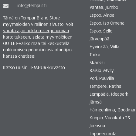
info@tempur.fi
Vantaa, Jumbo
Espoo, Ainoa
Tämä on Tempur Brand Store -
Espoo, Iso Omena
myymälöiden virallinen sivusto. Voit
varata ajan nukkumisergonomian
Espoo, Sello
kartoitukseen
, selata myymälöiden
Järvenpää
OUTLET-valikoimaa tai keskustella
Hyvinkää, Willa
nukkumisergonomian asiantuntijan
Turku
kanssa chatissa!
Skanssi
Katso uusin TEMPUR-kuvasto
Raisio, Mylly
Pori, Puuvilla
Tampere, Ratina
Lempäälä, Ideapark
Jämsä
Hämeenlinna, Goodma
Kuopio, Vuorikatu 25
Joensuu
Lappeenranta