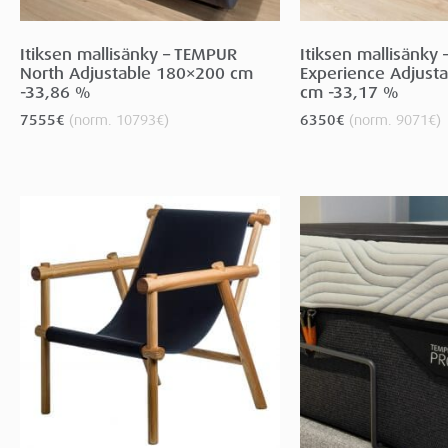
Itiksen mallisänky – TEMPUR
Itiksen mallisänky
North Adjustable 180×200 cm
Experience Adjust
-33,86 %
cm -33,17 %
7555
€
(norm.
10793
€
)
6350
€
(norm.
9071
€
)