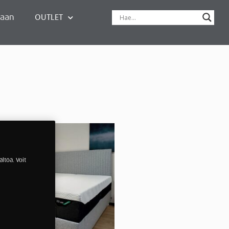
paan
OUTLET
ltöä. Voit