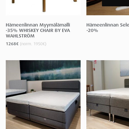
Hämeenlinnan Myymälämalli
Hämeenlinnan Selet
-35% WHISKEY CHAIR BY EVA
-20%
WAHLSTRÖM
1268
€
(norm.
1950
€
)