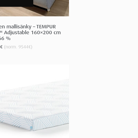
sen mallisänky – TEMPUR
 Adjustable 160×200 cm
66 %
€
(norm.
9544
€
)