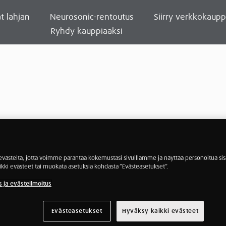
t lahjan
Neurosonic-rentoutus
Siirry verkkokaup
Ryhdy kauppiaaksi
ästeitä, jotta voimme parantaa kokemustasi sivuillamme ja näyttää personoitua sisä
ikki evästeet tai muokata asetuksia kohdasta ”Evästeasetukset”.
s ja evästeilmoitus
Evästeasetukset
Hyväksy kaikki evästeet