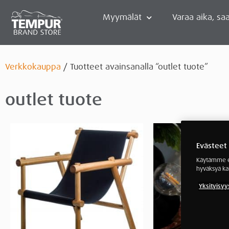
Myymälät
Varaa aika, saa
Verkkokauppa
/ Tuotteet avainsanalla “outlet tuote”
outlet tuote
Evästeet
Käytämme ev
hyväksyä ka
Yksityisyy