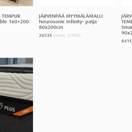
 – TEMPUR
JÄRVENPÄÄ MYYMÄLÄMALLI
JÄR
able 160×200
Neurosonic Infinity- patja
TEM
80x200cm
Smar
90x
2653
€
(norm.
3790
€
)
841
€