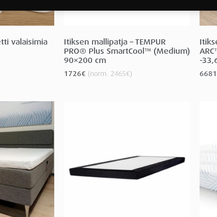
ti valaisimia
Itiksen mallipatja – TEMPUR
Itik
PRO® Plus SmartCool™ (Medium)
ARC™
90×200 cm
-33,
1726
€
(norm.
2465
€
)
6681