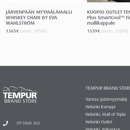
JÄRVENPÄÄN MYYMÄLÄMALLI
KUOPIO OUTLET T
WHISKEY CHAIR BY EVA
Plus SmartCool™ F
WAHLSTRÖM
mallikappale
1365
€
(norm.
1950
€
)
1539
€
(norm.
2330
€
)
TEMPUR BRAND STOR
Vantaa (päämyymälä)
Helsinki Kamppi
Helsinki, Mall of Tripla
Helsinki Outlet
09 5868 360
Helsinki, Itäkeskus