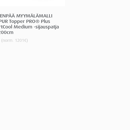
VENPÄÄ MYYMÄLÄMALLI
PUR Topper PRO® Plus
tCool Medium -sijauspatja
200cm
(norm.
1201
€
)