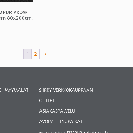
EMPUR PRO®
irm 80x200cm,
1
2
→
E -MYYMÄLÄT
SIIRRY VERKKOKAUPPAAN
OUTLET
ASIAKASPALVELU
AVOIMET TYÖPAIKAT
Maksa osissa TEMPUR-rahoituksella