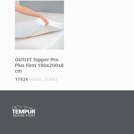
OUTLET Topper Pro
Plus Firm 180x200x8
cm
1782
€
(norm.
2546
€
)