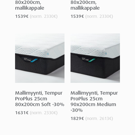
80x200cm,
80x200cm,
mallikappale
mallikappale
1539
€
(norm.
2330
€
)
1539
€
(norm.
2330
€
)
Mallimyynti, Tempur
Mallimyynti, Tempur
ProPlus 25cm
ProPlus 25cm
80x200cm Soft -30%
90x200cm Medium
-30%
1631
€
(norm.
2330
€
)
1829
€
(norm.
2613
€
)