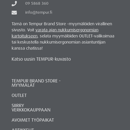
09 5868 360
info@tempur.fi
Tämä on Tempur Brand Store -myymälöiden virallinen
sivusto. Voit
varata ajan nukkumisergonomian
kartoitukseen
, selata myymälöiden OUTLET-valikoimaa
tai keskustella nukkumisergonomian asiantuntijan
kanssa chatissa!
Katso uusin TEMPUR-kuvasto
TEMPUR BRAND STORE -
MYYMÄLÄT
OUTLET
SIIRRY
VERKKOKAUPPAAN
AVOIMET TYÖPAIKAT