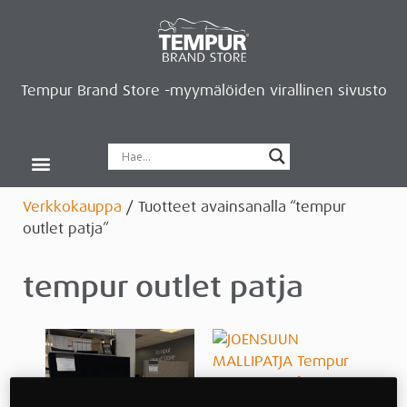
Tempur Brand Store -myymälöiden virallinen sivusto
Tempur Brand Storet
Varaa aika, saat lahjan
Neurosonic-rentoutus
Siirry verkkokauppaan
Ryhdy kauppiaaksi
Verkkokauppa
/ Tuotteet avainsanalla “tempur
outlet patja”
tempur outlet patja