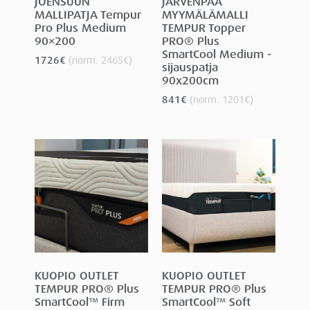
JOENSUUN
JÄRVENPÄÄ
MALLIPATJA Tempur
MYYMÄLÄMALLI
Pro Plus Medium
TEMPUR Topper
90×200
PRO® Plus
SmartCool Medium -
1726
€
(norm.
2465
€
)
sijauspatja
90x200cm
841
€
(norm.
1201
€
)
KUOPIO OUTLET
KUOPIO OUTLET
TEMPUR PRO® Plus
TEMPUR PRO® Plus
SmartCool™ Firm
SmartCool™ Soft