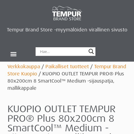
Tempur Brand Store -myymälöiden virallinen sivusto
Verkkokauppa
/
Paikalliset tuotteet
/
Tempur Brand
Store Kuopio
/ KUOPIO OUTLET TEMPUR PRO® Plus
80x200cm 8 SmartCool™ Medium -sijauspatja,
mallikappale
KUOPIO OUTLET TEMPUR
PRO® Plus 80x200cm 8
SmartCool™ Medium -