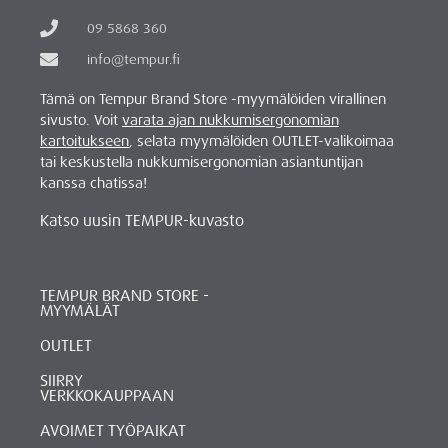
09 5868 360
info@tempur.fi
Tämä on Tempur Brand Store -myymälöiden virallinen
sivusto. Voit
varata ajan nukkumisergonomian
kartoitukseen
, selata myymälöiden OUTLET-valikoimaa
tai keskustella nukkumisergonomian asiantuntijan
kanssa chatissa!
Katso uusin TEMPUR-kuvasto
TEMPUR BRAND STORE -
MYYMÄLÄT
OUTLET
SIIRRY
VERKKOKAUPPAAN
AVOIMET TYÖPAIKAT