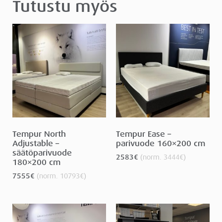
Tutustu myös
Tempur North
Tempur Ease –
Adjustable –
parivuode 160×200 cm
säätöparivuode
2583
€
(norm.
3444
€
)
180×200 cm
7555
€
(norm.
10793
€
)