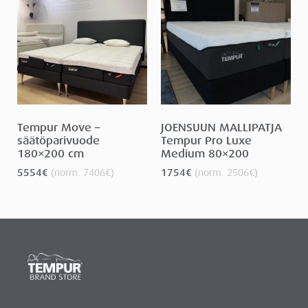
Tempur Move –
JOENSUUN MALLIPATJA
säätöparivuode
Tempur Pro Luxe
180×200 cm
Medium 80×200
5554
€
(norm.
7406
€
)
1754
€
(norm.
2506
€
)