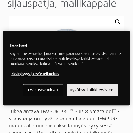
sijauspatja, mallikappale
Evästeet
Käytämme evästeitä, jotta voimme parantaa kokemustasi sivuillamme
ja näyttää personoitua sisältöä. Voit hyväksyä kaikki evästeet tai
muokata asetuksia kohdasta ”Evästeasetukset”.
Yksityisyys ja evästeilmoitus
Evästeasetukset
Hyväksy kaikki evästeet
®️
™️
Tukea antava TEMPUR PRO
Plus 8 SmartCool
-
sijauspatja on hyvä tapa nauttia aidon TEMPUR-
materiaalin ominaisuuksista myös nykyisessä
sängyssäsi. Muistathan hankkia patjalle myös