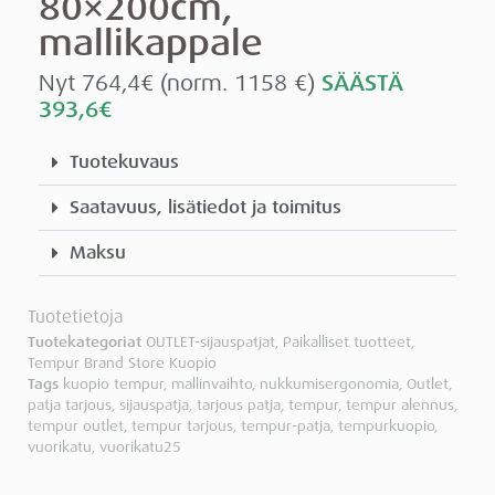
80×200cm,
mallikappale
Nyt 764,4€ (norm. 1158 €)
SÄÄSTÄ
393,6€
Tuotekuvaus
Saatavuus, lisätiedot ja toimitus
Maksu
Tuotetietoja
Tuotekategoriat
OUTLET-sijauspatjat
,
Paikalliset tuotteet
,
Tempur Brand Store Kuopio
Tags
kuopio tempur
,
mallinvaihto
,
nukkumisergonomia
,
Outlet
,
patja tarjous
,
sijauspatja
,
tarjous patja
,
tempur
,
tempur alennus
,
tempur outlet
,
tempur tarjous
,
tempur-patja
,
tempurkuopio
,
vuorikatu
,
vuorikatu25