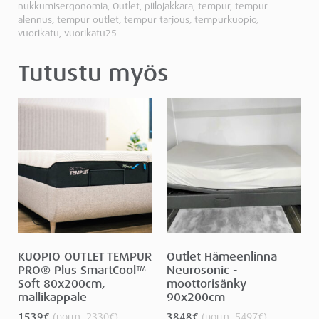
nukkumisergonomia
,
Outlet
,
piilojakkara
,
tempur
,
tempur
alennus
,
tempur outlet
,
tempur tarjous
,
tempurkuopio
,
vuorikatu
,
vuorikatu25
Tutustu myös
KUOPIO OUTLET TEMPUR
Outlet Hämeenlinna
PRO® Plus SmartCool™
Neurosonic -
Soft 80x200cm,
moottorisänky
mallikappale
90x200cm
1539
€
(norm.
2330
€
)
3848
€
(norm.
5497
€
)