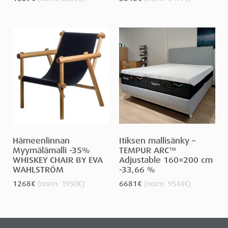
Hämeenlinnan
Itiksen mallisänky –
Myymälämalli -35%
TEMPUR ARC™
WHISKEY CHAIR BY EVA
Adjustable 160×200 cm
WAHLSTRÖM
-33,66 %
1268
€
(norm.
1950
€
)
6681
€
(norm.
9544
€
)