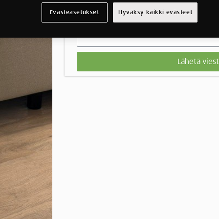
Evästeasetukset
Hyväksy kaikki evästeet
Lähetä viest