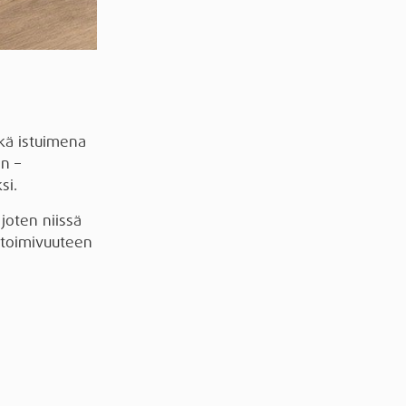
ekä istuimena
in –
si.
joten niissä
n toimivuuteen