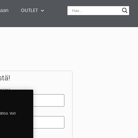
paan
OUTLET
stä!
nimi
linnumero
ltöä. Voit