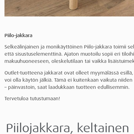
Piilo-jakkara
Selkeälinjainen ja monikäyttöinen Piilo-jakkara toimii s
että sisustuselementtinä. Ajaton muotoilu sopii eri tiloih
makuuhuoneeseen, oleskelutilaan tai vaikka lisäistuimek
Outlet-tuotteena jakkarat ovat olleet myymälässä esillä, 
voi olla käytön jälkiä. Tämä ei kuitenkaan vaikuta niide
– päinvastoin, saat laadukkaan tuotteen edullisemmin.
Tervetuloa tutustumaan!
Piilojakkara, keltainen