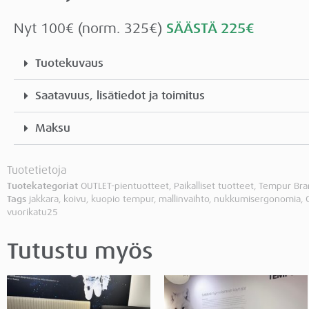
Nyt 100€ (norm. 325€)
SÄÄSTÄ 225€
Tuotekuvaus
Saatavuus, lisätiedot ja toimitus
Maksu
Tuotetietoja
Tuotekategoriat
OUTLET-pientuotteet
,
Paikalliset tuotteet
,
Tempur Bra
Tags
jakkara
,
koivu
,
kuopio tempur
,
mallinvaihto
,
nukkumisergonomia
,
vuorikatu25
Tutustu myös