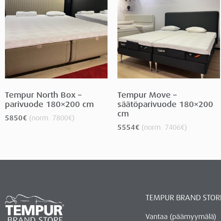
Tempur North Box –
Tempur Move –
parivuode 180×200 cm
säätöparivuode 180×200
cm
5850
€
(norm.
7800
€
)
5554
€
(norm.
7406
€
)
TEMPUR BRAND STOR
Vantaa (päämyymälä)