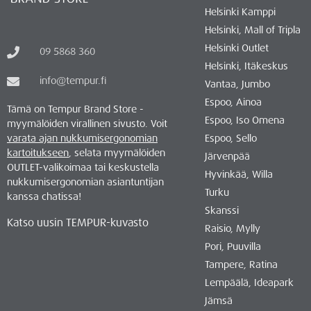
Helsinki Kamppi
Helsinki, Mall of Tripla
Helsinki Outlet
09 5868 360
Helsinki, Itäkeskus
info@tempur.fi
Vantaa, Jumbo
Espoo, Ainoa
Tämä on Tempur Brand Store -
Espoo, Iso Omena
myymälöiden virallinen sivusto. Voit
varata ajan nukkumisergonomian
Espoo, Sello
kartoitukseen
, selata myymälöiden
Järvenpää
OUTLET-valikoimaa tai keskustella
Hyvinkää, Willa
nukkumisergonomian asiantuntijan
Turku
kanssa chatissa!
Skanssi
Katso uusin TEMPUR-kuvasto
Raisio, Mylly
Pori, Puuvilla
Tampere, Ratina
Lempäälä, Ideapark
Jämsä