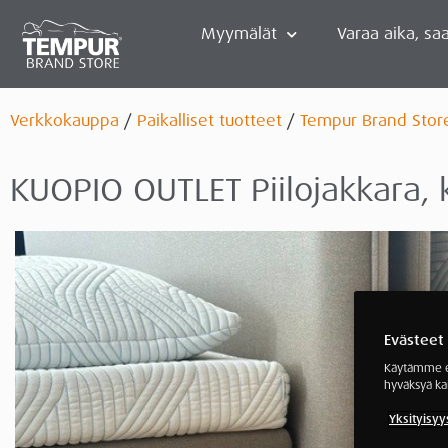
Myymälät
Varaa aika, saa
Verkkokauppa
/
Paikalliset tuotteet
/
Tempur Brand Stor
KUOPIO OUTLET Piilojakkara, 
Evästeet
Käytämme ev
hyväksyä ka
Yksityisyy