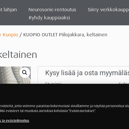
t lahjan
Neurosonic-rentoutus
Siirry verkkokaup
Ryhdy kauppiaaksi
e Kuopio
/ KUOPIO OUTLET Piilojakkara, keltainen
keltainen
Kysy lisää ja osta myymälä
Etunimi
Suku
Sähköposti
Puhe
ästeitä, jotta voimme parantaa kokemustasi sivuillamme ja näyttää personoitua sisä
ikki evästeet tai muokata asetuksia kohdasta ”Evästeasetukset”.
s ja evästeilmoitus
Viesti myymälälle