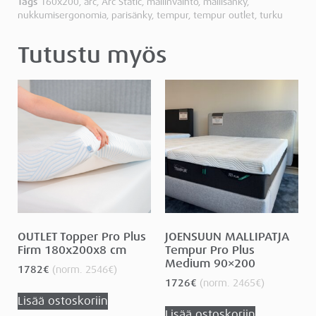
Tags
160x200
,
arc
,
Arc Static
,
mallinvaihto
,
mallisänky
,
nukkumisergonomia
,
parisänky
,
tempur
,
tempur outlet
,
turku
Tutustu myös
OUTLET Topper Pro Plus
JOENSUUN MALLIPATJA
Firm 180x200x8 cm
Tempur Pro Plus
Medium 90×200
1782
€
(norm.
2546
€
)
1726
€
(norm.
2465
€
)
Lisää ostoskoriin
Lisää ostoskoriin