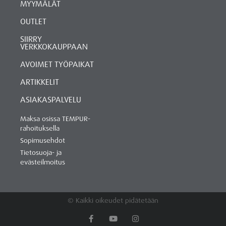
MYYMÄLÄT
OUTLET
SIIRRY
VERKKOKAUPPAAN
AVOIMET TYÖPAIKAT
ARTIKKELIT
ASIAKASPALVELU
Maksa osissa TEMPUR-
rahoituksella
Sopimusehdot
Tietosuoja- ja
evästeilmoitus
© Kaikki oikeudet pidätetään