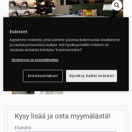
Evästeet
Käytämme evästeitä, jotta voimme parantaa kokemustasi sivuillamme
ja näyttää personoitua sisältöä. Voit hyväksyä kaikki evästeet tai
muokata asetuksia kohdasta ”Evästeasetukset”.
Yksityisyys ja evästeilmoitus
Evästeasetukset
Hyväksy kaikki evästeet
Kysy lisää ja osta myymälästä!
Etunimi