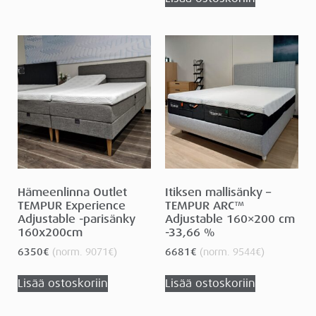
Hämeenlinna Outlet
Itiksen mallisänky –
TEMPUR Experience
TEMPUR ARC™
Adjustable -parisänky
Adjustable 160×200 cm
160x200cm
-33,66 %
6350
€
(norm.
9071
€
)
6681
€
(norm.
9544
€
)
Lisää ostoskoriin
Lisää ostoskoriin