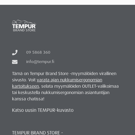
09 5868 360
info@tempur.fi
Tämä on Tempur Brand Store -myymälöiden virallinen
sivusto. Voit
varata ajan nukkumisergonomian
kartoitukseen
, selata myymälöiden OUTLET-valikoimaa
tai keskustella nukkumisergonomian asiantuntijan
kanssa chatissa!
Katso uusin TEMPUR-kuvasto
TEMPUR BRAND STORE -