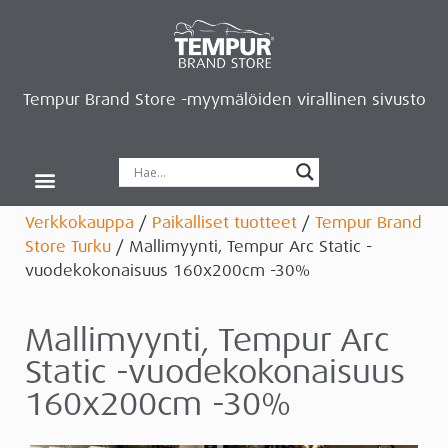
Tempur Brand Store -myymälöiden virallinen sivusto
Tempur Brand Storet
Varaa aika, saat lahjan
Neurosonic-rentoutus
Siirry verkkokauppaan
Ryhdy kauppiaaksi
Verkkokauppa
/
Paikalliset tuotteet
/
Tempur Brand
Store Turku
/ Mallimyynti, Tempur Arc Static -
vuodekokonaisuus 160x200cm -30%
Mallimyynti, Tempur Arc
Static -vuodekokonaisuus
160x200cm -30%