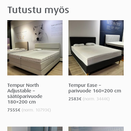
Tutustu myös
Tempur North
Tempur Ease –
Adjustable –
parivuode 160×200 cm
säätöparivuode
2583
€
(norm.
3444
€
)
180×200 cm
7555
€
(norm.
10793
€
)