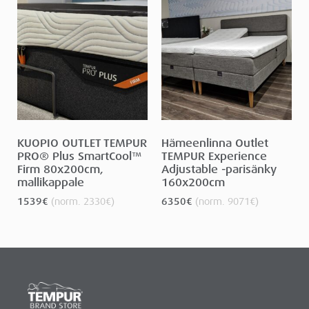
KUOPIO OUTLET TEMPUR
Hämeenlinna Outlet
PRO® Plus SmartCool™
TEMPUR Experience
Firm 80x200cm,
Adjustable -parisänky
mallikappale
160x200cm
1539
€
(norm.
2330
€
)
6350
€
(norm.
9071
€
)