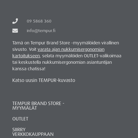
09 5868 360
info@tempur.fi
Tämä on Tempur Brand Store -myymälöiden virallinen
sivusto. Voit
varata ajan nukkumisergonomian
kartoitukseen
, selata myymälöiden OUTLET-valikoimaa
tai keskustella nukkumisergonomian asiantuntijan
kanssa chatissa!
Katso uusin TEMPUR-kuvasto
TEMPUR BRAND STORE -
MYYMÄLÄT
OUTLET
SIIRRY
VERKKOKAUPPAAN