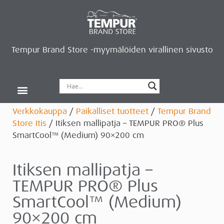
Tempur Brand Store -myymälöiden virallinen sivusto
Tempur Brand Storet
Varaa aika, saat lahjan
Neurosonic-rentoutus
Siirry verkkokauppaan
Ryhdy kauppiaaksi
Verkkokauppa
/
Paikalliset tuotteet
/
Tempur Brand
Store Itis
/ Itiksen mallipatja – TEMPUR PRO® Plus
SmartCool™ (Medium) 90×200 cm
Itiksen mallipatja –
TEMPUR PRO® Plus
SmartCool™ (Medium)
90×200 cm