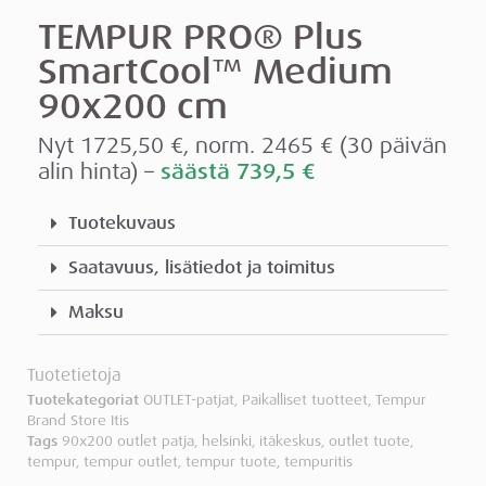
TEMPUR PRO® Plus
SmartCool™ Medium
90x200 cm
Nyt 1725,50 €, norm. 2465 € (30 päivän
alin hinta) –
säästä 739,5 €
Tuotekuvaus
Saatavuus, lisätiedot ja toimitus
Maksu
Tuotetietoja
Tuotekategoriat
OUTLET-patjat
,
Paikalliset tuotteet
,
Tempur
Brand Store Itis
Tags
90x200 outlet patja
,
helsinki
,
itäkeskus
,
outlet tuote
,
tempur
,
tempur outlet
,
tempur tuote
,
tempuritis