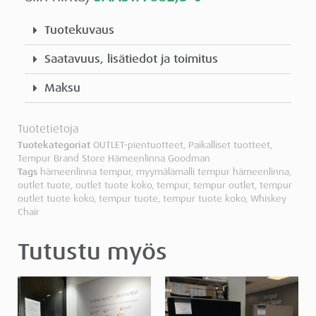
Tuotekuvaus
Saatavuus, lisätiedot ja toimitus
Maksu
Tuotetietoja
Tuotekategoriat
OUTLET-pientuotteet
,
Paikalliset tuotteet
,
Tempur Brand Store Hämeenlinna Goodman
Tags
hämeenlinna tempur
,
myymälämalli tempur hämeenlinna
,
outlet tuote
,
outlet tuote koko
,
tempur
,
tempur outlet
,
tempur
outlet tuote koko
,
tempur tuote
,
tempur tuote koko
,
Whiskey
Chair
Tutustu myös