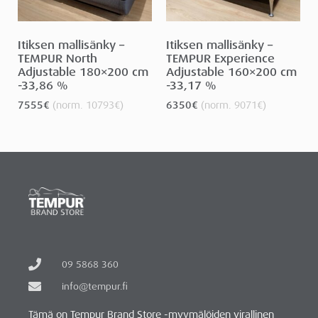
Itiksen mallisänky –
Itiksen mallisänky –
TEMPUR North
TEMPUR Experience
Adjustable 180×200 cm
Adjustable 160×200 cm
-33,86 %
-33,17 %
7555
€
(norm.
10793
€
)
6350
€
(norm.
9071
€
)
09 5868 360
info@tempur.fi
Tämä on Tempur Brand Store -myymälöiden virallinen