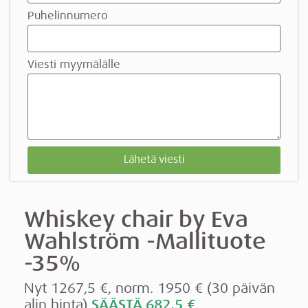
Puhelinnumero
Viesti myymälälle
Lähetä viesti
Whiskey chair by Eva
Wahlström -Mallituote
-35%
Nyt 1267,5 €, norm. 1950 € (30 päivän
alin hinta)
SÄÄSTÄ 682,5 €