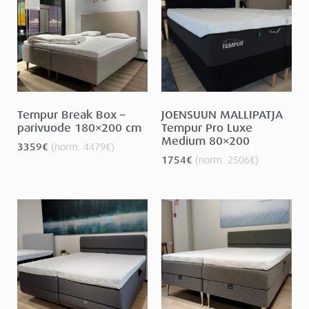
Tempur Break Box –
JOENSUUN MALLIPATJA
parivuode 180×200 cm
Tempur Pro Luxe
Medium 80×200
3359
€
(norm.
4479
€
)
1754
€
(norm.
2506
€
)