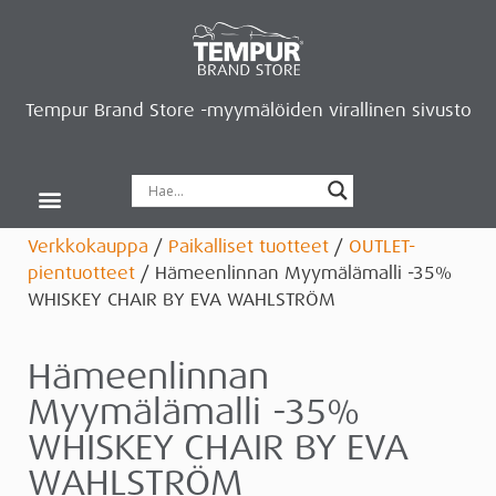
Tempur Brand Store -myymälöiden virallinen sivusto
Tempur Brand Storet
Varaa aika, saat lahjan
Neurosonic-rentoutus
Siirry verkkokauppaan
Ryhdy kauppiaaksi
Verkkokauppa
/
Paikalliset tuotteet
/
OUTLET-
pientuotteet
/ Hämeenlinnan Myymälämalli -35%
WHISKEY CHAIR BY EVA WAHLSTRÖM
Hämeenlinnan
Myymälämalli -35%
WHISKEY CHAIR BY EVA
WAHLSTRÖM