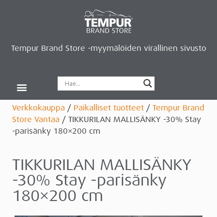
Tempur Brand Store -myymälöiden virallinen sivusto
Tempur Brand Storet
Varaa aika, saat lahjan
Neurosonic-rentoutus
Siirry verkkokauppaan
Ryhdy kauppiaaksi
Verkkokauppa
/
Paikalliset tuotteet
/
Tempur Brand
Store Vantaa
/ TIKKURILAN MALLISÄNKY -30% Stay
-parisänky 180×200 cm
TIKKURILAN MALLISÄNKY
-30% Stay -parisänky
180×200 cm