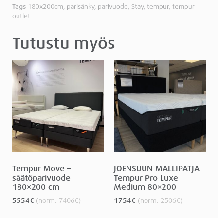
Tags
180x200cm
,
parisänky
,
parivuode
,
Stay
,
tempur
,
tempur
outlet
Tutustu myös
Tempur Move –
JOENSUUN MALLIPATJA
säätöparivuode
Tempur Pro Luxe
180×200 cm
Medium 80×200
5554
€
(norm.
7406
€
)
1754
€
(norm.
2506
€
)