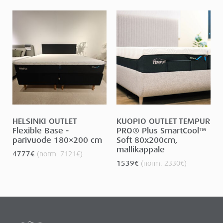
HELSINKI OUTLET
KUOPIO OUTLET TEMPUR
Flexible Base -
PRO® Plus SmartCool™
parivuode 180×200 cm
Soft 80x200cm,
mallikappale
4777
€
(norm.
7121
€
)
1539
€
(norm.
2330
€
)