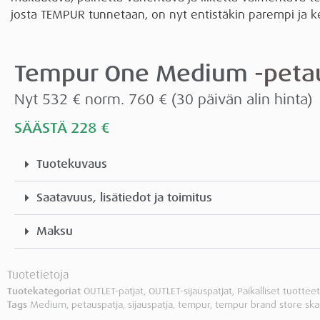
josta TEMPUR tunnetaan, on nyt entistäkin parempi ja k
Tempur One
Medium
-peta
Nyt 532 € norm. 760 €
(30 päivän alin hinta)
SÄÄSTÄ 228
€
Tuotekuvaus
Saatavuus, lisätiedot ja toimitus
Maksu
Tuotetietoja
Tuotekategoriat
OUTLET-patjat
,
OUTLET-sijauspatjat
,
Paikalliset tuotteet
Tags
Medium
,
petauspatja
,
sijauspatja
,
tempur
,
tempur brand store ska