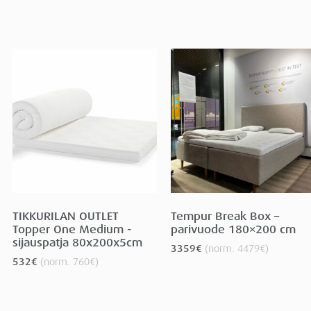
TIKKURILAN OUTLET
Tempur Break Box –
Topper One Medium -
parivuode 180×200 cm
sijauspatja 80x200x5cm
3359
€
(norm.
4479
€
)
532
€
(norm.
760
€
)