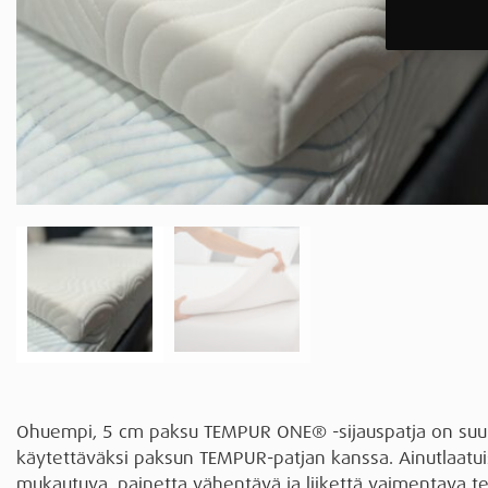
Ohuempi, 5 cm paksu TEMPUR ONE® -sijauspatja on suun
käytettäväksi paksun TEMPUR-patjan kanssa. Ainutlaatui
mukautuva, painetta vähentävä ja liikettä vaimentava t