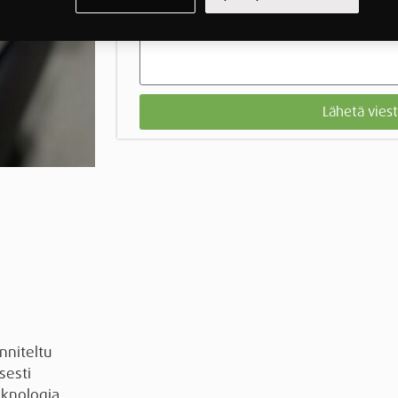
Lähetä viest
niteltu
sesti
eknologia,