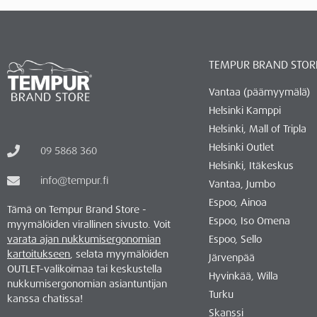
TEMPUR BRAND STOR
Vantaa (päämyymälä)
Helsinki Kamppi
Helsinki, Mall of Tripla
Helsinki Outlet
09 5868 360
Helsinki, Itäkeskus
info@tempur.fi
Vantaa, Jumbo
Espoo, Ainoa
Tämä on Tempur Brand Store -
Espoo, Iso Omena
myymälöiden virallinen sivusto. Voit
varata ajan nukkumisergonomian
Espoo, Sello
kartoitukseen
, selata myymälöiden
Järvenpää
OUTLET-valikoimaa tai keskustella
Hyvinkää, Willa
nukkumisergonomian asiantuntijan
Turku
kanssa chatissa!
Skanssi