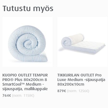
Tutustu myös
KUOPIO OUTLET TEMPUR
TIKKURILAN OUTLET Pro
PRO® Plus 80x200cm 8
Luxe Medium -sijauspatja
SmartCool™ Medium -
80x200x10cm
sijauspatja, mallikappale
879
€
(norm.
1256
€
)
764
€
(norm.
1158
€
)