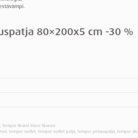
estävämpi.
uspatja 80×200x5 cm -30 %
,
Tempur Brand Store Skanssi
nssi
,
tempur outlet
,
tempur outlet patja
,
tempur petauspatja
,
tempur ska