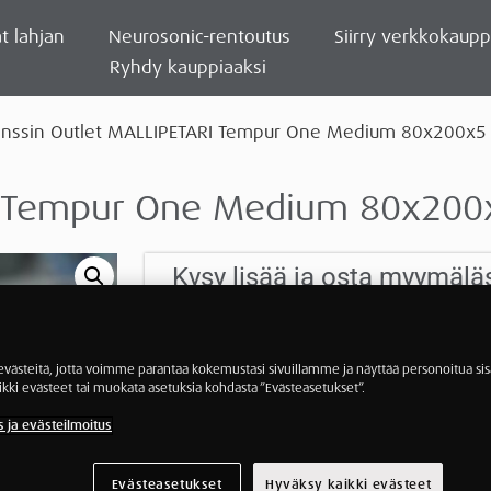
t lahjan
Neurosonic-rentoutus
Siirry verkkokaup
Ryhdy kauppiaaksi
nssin Outlet MALLIPETARI Tempur One Medium 80x200x5
RI Tempur One Medium 80x200
Kysy lisää ja osta myymälä
Etunimi
Suku
ästeitä, jotta voimme parantaa kokemustasi sivuillamme ja näyttää personoitua sisä
ikki evästeet tai muokata asetuksia kohdasta ”Evästeasetukset”.
Sähköposti
Puhe
s ja evästeilmoitus
Viesti myymälälle
Evästeasetukset
Hyväksy kaikki evästeet