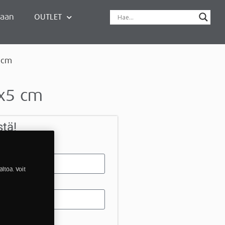
paan
OUTLET
 cm
x5 cm
stä!
nimi
ltöä. Voit
linnumero