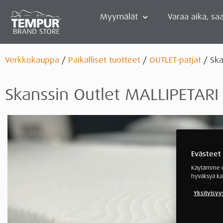
Myymälät
Varaa aika, saa
Verkkokauppa
/
Paikalliset tuotteet
/
OUTLET-patjat
/ Ska
Skanssin Outlet MALLIPETA
Evästeet
Käytämme ev
hyväksyä ka
Yksityisyy