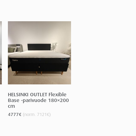
HELSINKI OUTLET Flexible
Base -parivuode 180×200
cm
4777
€
(norm.
7121
€
)