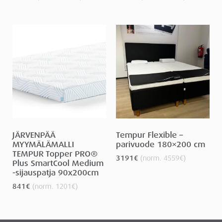
JÄRVENPÄÄ
Tempur Flexible –
MYYMÄLÄMALLI
parivuode 180×200 cm
TEMPUR Topper PRO®
3191
€
(norm.
4559
€
)
Plus SmartCool Medium
-sijauspatja 90x200cm
841
€
(norm.
1201
€
)