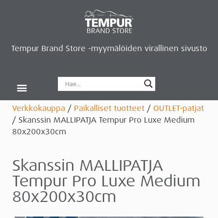
Tempur Brand Store -myymälöiden virallinen sivusto
Tempur Brand Storet
Varaa aika, saat lahjan
Neurosonic-rentoutus
Siirry verkkokauppaan
Ryhdy kauppiaaksi
Verkkokauppa
/
Paikalliset tuotteet
/
OUTLET-patjat
/ Skanssin MALLIPATJA Tempur Pro Luxe Medium
80x200x30cm
Skanssin MALLIPATJA
Tempur Pro Luxe Medium
80x200x30cm