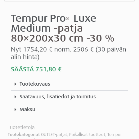
Tempur Pro
Luxe
®
Medium
-patja
80×200x30 cm -30 %
Nyt 1754,20 € norm. 2506 €
(30 päivän
alin hinta)
SÄÄSTÄ 751,80
€
Tuotekuvaus
Saatavuus, lisätiedot ja toimitus
Maksu
Tuotetietoja
Tuotekategoriat
OUTLET-patjat
,
Paikalliset tuotteet
,
Tempur