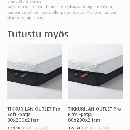
Brand Store Skanssi
Tags
tempur
,
tempur brand store skanssi
,
tempur medium
,
tempur outlet
,
tempur outlet patja
,
Tempur Pro luxe
,
tempur
skanssi
,
tempur-patja
Tutustu myös
TIKKURILAN OUTLET Pro
TIKKURILAN OUTLET Pro
Soft -patja
Firm -patja
80x200x21cm
80x200x21cm
1243
€
(norm.
1776
€
)
1243
€
(norm.
1776
€
)