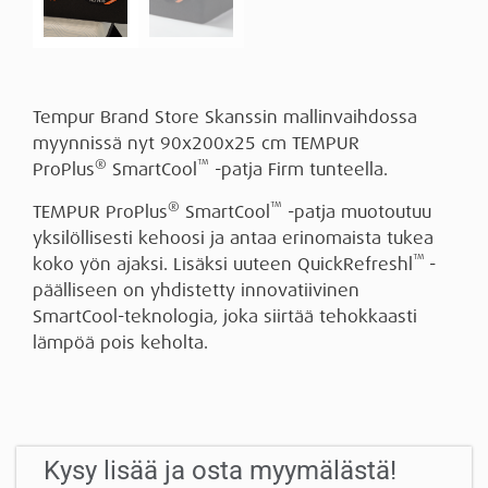
Tempur Brand Store Skanssin mallinvaihdossa
myynnissä nyt 90x200x25 cm TEMPUR
®
™
ProPlus
SmartCool
-patja Firm tunteella.
®
™
TEMPUR ProPlus
SmartCool
-patja muotoutuu
yksilöllisesti kehoosi ja antaa erinomaista tukea
™
koko yön ajaksi. Lisäksi uuteen QuickRefreshl
-
päälliseen on yhdistetty innovatiivinen
SmartCool-teknologia, joka siirtää tehokkaasti
lämpöä pois keholta.
Kysy lisää ja osta myymälästä!