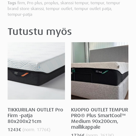
Tags
firm
,
Pro plus
,
proplus
,
skanssi tempur
,
tempur
,
tempur
brand store skanssi
,
tempur outlet
,
tempur outlet patja
,
tempur-patja
Tutustu myös
TIKKURILAN OUTLET Pro
KUOPIO OUTLET TEMPUR
Firm -patja
PRO® Plus SmartCool™
80x200x21cm
Medium 90x200cm,
mallikappale
1243
€
(norm.
1776
€
)
1726
€
(norm.
2613
€
)