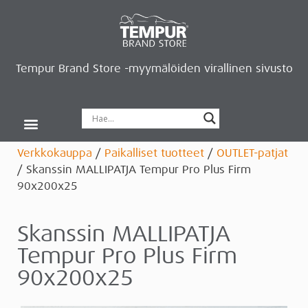
Tempur Brand Store -myymälöiden virallinen sivusto
Tempur Brand Storet
Varaa aika, saat lahjan
Neurosonic-rentoutus
Siirry verkkokauppaan
Ryhdy kauppiaaksi
Verkkokauppa
/
Paikalliset tuotteet
/
OUTLET-patjat
/ Skanssin MALLIPATJA Tempur Pro Plus Firm
90x200x25
Skanssin MALLIPATJA
Tempur Pro Plus Firm
90x200x25