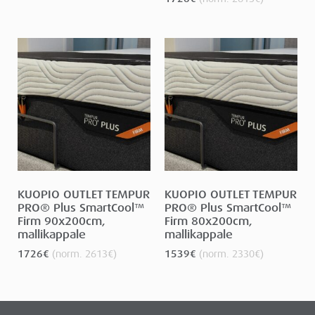
KUOPIO OUTLET TEMPUR
KUOPIO OUTLET TEMPUR
PRO® Plus SmartCool™
PRO® Plus SmartCool™
Firm 90x200cm,
Firm 80x200cm,
mallikappale
mallikappale
1726
€
(norm.
2613
€
)
1539
€
(norm.
2330
€
)