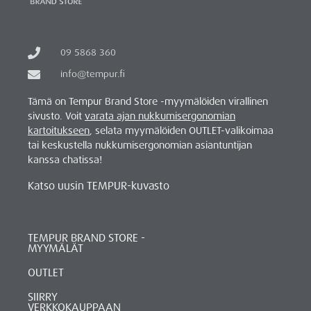
09 5868 360
info@tempur.fi
Tämä on Tempur Brand Store -myymälöiden virallinen
sivusto. Voit
varata ajan nukkumisergonomian
kartoitukseen
, selata myymälöiden OUTLET-valikoimaa
tai keskustella nukkumisergonomian asiantuntijan
kanssa chatissa!
Katso uusin TEMPUR-kuvasto
TEMPUR BRAND STORE -
MYYMÄLÄT
OUTLET
SIIRRY
VERKKOKAUPPAAN