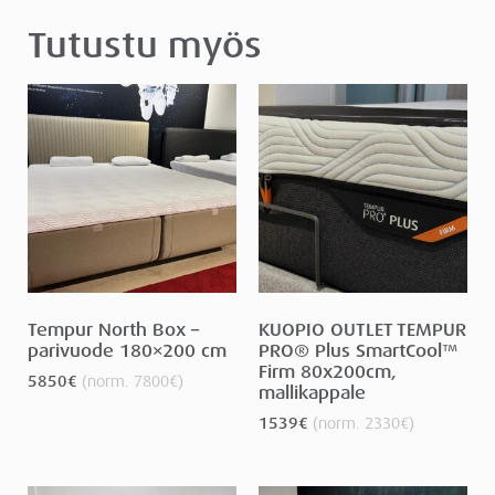
Tutustu myös
Tempur North Box –
KUOPIO OUTLET TEMPUR
parivuode 180×200 cm
PRO® Plus SmartCool™
Firm 80x200cm,
5850
€
(norm.
7800
€
)
mallikappale
1539
€
(norm.
2330
€
)