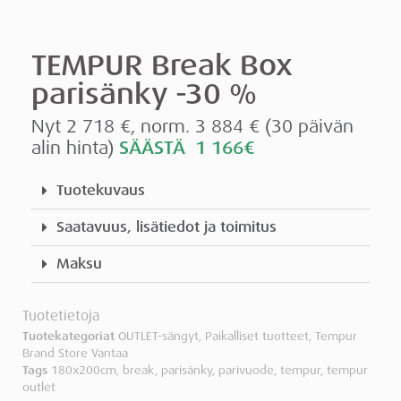
TEMPUR Break Box
parisänky -30 %
Nyt 2 718 €, norm. 3 884 € (30 päivän
alin hinta)
SÄÄSTÄ 1 166€
Tuotekuvaus
Saatavuus, lisätiedot ja toimitus
Maksu
Tuotetietoja
Tuotekategoriat
OUTLET-sängyt
,
Paikalliset tuotteet
,
Tempur
Brand Store Vantaa
Tags
180x200cm
,
break
,
parisänky
,
parivuode
,
tempur
,
tempur
outlet