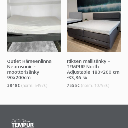
Outlet Hämeenlinna
Itiksen mallisänky –
Neurosonic -
TEMPUR North
moottorisänky
Adjustable 180×200 cm
90x200cm
-33,86 %
3848
€
(norm.
5497
€
)
7555
€
(norm.
10793
€
)