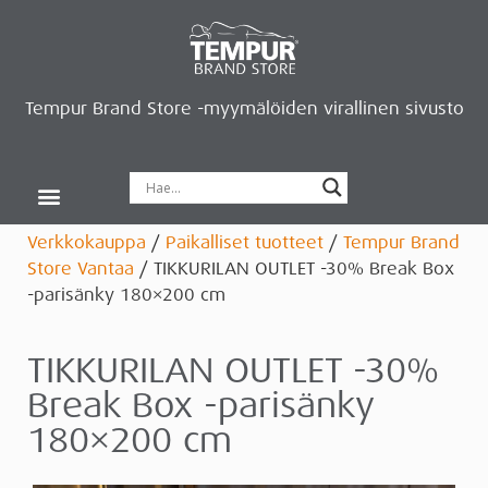
Tempur Brand Store -myymälöiden virallinen sivusto
Tempur Brand Storet
Varaa aika, saat lahjan
Neurosonic-rentoutus
Siirry verkkokauppaan
Ryhdy kauppiaaksi
Verkkokauppa
/
Paikalliset tuotteet
/
Tempur Brand
Store Vantaa
/ TIKKURILAN OUTLET -30% Break Box
-parisänky 180×200 cm
TIKKURILAN OUTLET -30%
Break Box -parisänky
180×200 cm