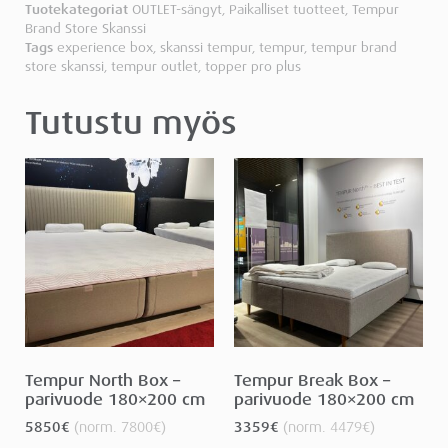
Tuotekategoriat
OUTLET-sängyt
,
Paikalliset tuotteet
,
Tempur
Brand Store Skanssi
Tags
experience box
,
skanssi tempur
,
tempur
,
tempur brand
store skanssi
,
tempur outlet
,
topper pro plus
Tutustu myös
Tempur North Box –
Tempur Break Box –
parivuode 180×200 cm
parivuode 180×200 cm
5850
€
(norm.
7800
€
)
3359
€
(norm.
4479
€
)