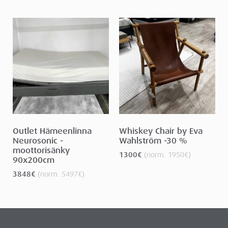
Outlet Hämeenlinna
Whiskey Chair by Eva
Neurosonic -
Wahlström -30 %
moottorisänky
1300
€
(norm.
1950
€
)
90x200cm
3848
€
(norm.
5497
€
)