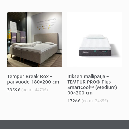
Tempur Break Box –
Itiksen mallipatja –
parivuode 180×200 cm
TEMPUR PRO® Plus
SmartCool™ (Medium)
3359
€
(norm.
4479
€
)
90×200 cm
1726
€
(norm.
2465
€
)