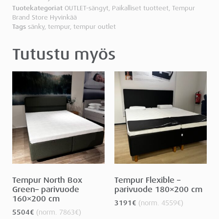
Tuotekategoriat
OUTLET-sängyt
,
Paikalliset tuotteet
,
Tempur
Brand Store Hyvinkää
Tags
sänky
,
tempur
,
tempur outlet
Tutustu myös
Tempur North Box
Tempur Flexible –
Green– parivuode
parivuode 180×200 cm
160×200 cm
3191
€
(norm.
4559
€
)
5504
€
(norm.
7863
€
)