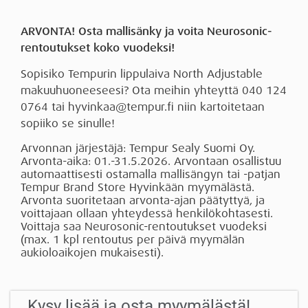
ARVONTA! Osta mallisänky ja voita Neurosonic-
rentoutukset koko vuodeksi!
Sopisiko Tempurin lippulaiva North Adjustable
makuuhuoneeseesi? Ota meihin yhteyttä 040 124
0764 tai hyvinkaa@tempur.fi niin kartoitetaan
sopiiko se sinulle!
Arvonnan järjestäjä: Tempur Sealy Suomi Oy.
Arvonta-aika: 01.-31.5.2026. Arvontaan osallistuu
automaattisesti ostamalla mallisängyn tai -patjan
Tempur Brand Store Hyvinkään myymälästä.
Arvonta suoritetaan arvonta-ajan päätyttyä, ja
voittajaan ollaan yhteydessä henkilökohtasesti.
Voittaja saa Neurosonic-rentoutukset vuodeksi
(max. 1 kpl rentoutus per päivä myymälän
aukioloaikojen mukaisesti).
Kysy lisää ja osta myymälästä!