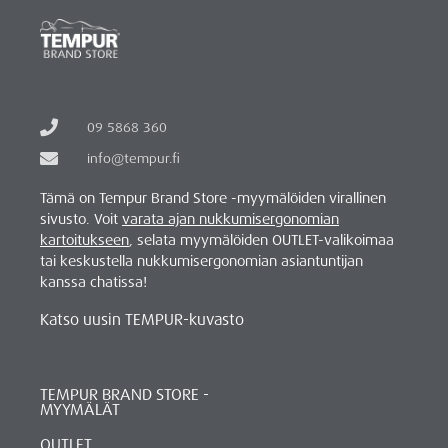
09 5868 360
info@tempur.fi
Tämä on Tempur Brand Store -myymälöiden virallinen
sivusto. Voit
varata ajan nukkumisergonomian
kartoitukseen
, selata myymälöiden OUTLET-valikoimaa
tai keskustella nukkumisergonomian asiantuntijan
kanssa chatissa!
Katso uusin TEMPUR-kuvasto
TEMPUR BRAND STORE -
MYYMÄLÄT
OUTLET