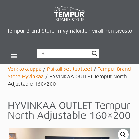
Tempur Brand Store -myymälöiden virallinen sivusto
Tempur Brand Storet
Varaa aika, saat lahjan
Neurosonic-rentoutus
Siirry verkkokauppaan
Ryhdy kauppiaaksi
Verkkokauppa
/
Paikalliset tuotteet
/
Tempur Brand
Store Hyvinkää
/ HYVINKÄÄ OUTLET Tempur North
Adjustable 160×200
HYVINKÄÄ OUTLET Tempur
North Adjustable 160×200