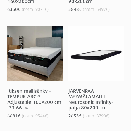
160x200cm
90x200cm
6350
€
(norm.
9071
€
)
3848
€
(norm.
5497
€
)
Itiksen mallisänky –
JÄRVENPÄÄ
TEMPUR ARC™
MYYMÄLÄMALLI
Adjustable 160×200 cm
Neurosonic Infinity-
-33,66 %
patja 80x200cm
6681
€
(norm.
9544
€
)
2653
€
(norm.
3790
€
)