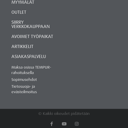
MYYMÄLÄT
OUTLET
SIIRRY
VERKKOKAUPPAAN
AVOIMET TYÖPAIKAT
ARTIKKELIT
ASIAKASPALVELU
Maksa osissa TEMPUR-
rahoituksella
Sopimusehdot
Tietosuoja- ja
evästeilmoitus
© Kaikki oikeudet pidätetään