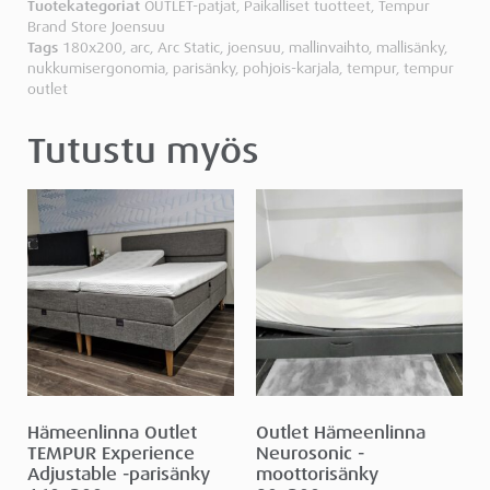
Tuotekategoriat
OUTLET-patjat
,
Paikalliset tuotteet
,
Tempur
Brand Store Joensuu
Tags
180x200
,
arc
,
Arc Static
,
joensuu
,
mallinvaihto
,
mallisänky
,
nukkumisergonomia
,
parisänky
,
pohjois-karjala
,
tempur
,
tempur
outlet
Tutustu myös
Hämeenlinna Outlet
Outlet Hämeenlinna
TEMPUR Experience
Neurosonic -
Adjustable -parisänky
moottorisänky