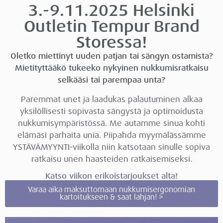
3.-9.11.2025 Helsinki
Outletin Tempur Brand
Storessa!
Oletko miettinyt uuden patjan tai sängyn ostamista?
Mietityttääkö tukeeko nykyinen nukkumisratkaisu
selkääsi tai parempaa unta?
Paremmat unet ja laadukas palautuminen alkaa
yksilöllisesti sopivasta sängystä ja optimoidusta
nukkumisympäristössä. Me autamme sinua kohti
elämäsi parhaita unia. Piipahda myymälässämme
YSTÄVÄMYYNTI-viikolla niin katsotaan sinulle sopiva
ratkaisu unen haasteiden ratkaisemiseksi.
Katso viikon erikoistarjoukset alta!
Varaa aika maksuttomaan nukkumisergonomian
kartoitukseen & saat lahjan! >