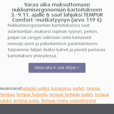
Varaa aika maksuttomaan
nukkumisergonomian kartoitukseen
3.-9.11. ajalle & saat lahjaksi TEMPUR
Comfort -matkatyynyn (arvo 119 €)
Nukkumisergonomian kartoituksessa saat
asiantuntijan avuksesi sopivan tyynyn, peiton,
patjan tai sängyn valintaan sekä kattavasti
neuvoja unen ja palautumisen parantamiseen.
Tarjoamme lahjan lisäksi kahvit ja pientä purtavaa
kartoituksen yhteydessä.
Varaa aika & saat lahjan >
Avainsanat
helsinki outlet
,
kampanja
,
outlet
,
tarjous
,
Tempur
,
tempur helsinki
,
tempur helsinki outlet
,
tempur
sänky
,
tempur-patja
,
Tempur-tyyny
,
ystävämyynti