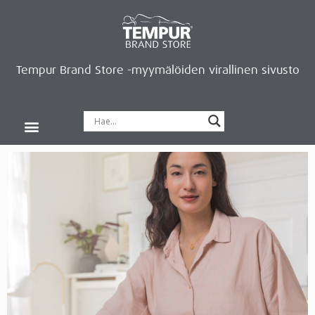
Tempur Brand Store -myymälöiden virallinen sivusto
Tempur Brand Storet
Varaa aika, saat lahjan
Neurosonic-rentoutus
Siirry verkkokauppaan
Ryhdy kauppiaaksi