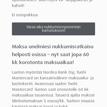
kahvit!
Ei ostopakkoa.
Varaa aika nukkumisergonomian
kartoitukseen
Maksa unelmiesi nukkumisratkaisu
helposti osissa – nyt saat jopa 60
kk korotonta maksuaikaa!
Luoton myöntää Nordea Bank Oyj, Tuohi
Mastercard on kansainvälinen maksuaika- ja
luottokortti. Avatessasi uuden Tuohi
Mastercard -luoton saat ensiostolle 60 kk
maksuaikaa tasaerissä. Tasaerä ajalta maksat
tilinhoitomaksun 5 euroa/kk. Tuohen muusta
käytöstä maksat korot ja kulut