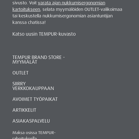
sivusto. Voit
varata ajan nukkumisergonomian
kartoitukseen
, selata myymälöiden OUTLET-valikoimaa
tai keskustella nukkumisergonomian asiantuntijan
kanssa chatissa!
Katso uusin TEMPUR-kuvasto
TEMPUR BRAND STORE -
MYYMÄLÄT
OUTLET
SIIRRY
VERKKOKAUPPAAN
AVOIMET TYÖPAIKAT
ARTIKKELIT
ASIAKASPALVELU
Maksa osissa TEMPUR-
rahoituksella