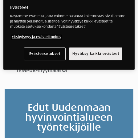
Miten sinä nukut?
Evästeet
Käytämme evästeitä, jotta voimme parantaa kokemustasi sivuillamme
TEMPUR on ainoa tyyny-, patja- ja
ja näyttää personoitua sisältöä. Voit hyväksyä kaikki evästeet tai
vuodevalmistaja Suomessa, jota Uniliitto sekä
muokata asetuksia kohdasta ”Evästeasetukset”.
Selkäliitto suosittelevat.
Yksityisyys ja evästeilmoitus
#1 Nukkumisen laadussa,
asiakastyytyväisyydessä sekä
brändiuskollisuudessa
Evästeasetukset
Hyväksy kaikki evästeet
Ilmainen nukkumisergonomian kartoitus
TEMPUR-myymälässä
Edut Uudenmaan
hyvinvointialueen
työntekijöille