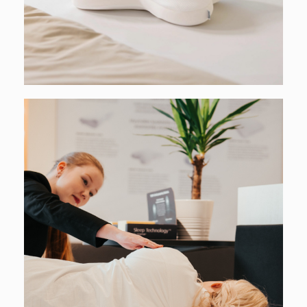
Tutustu tuotteisiin
verkkokaupassa
Verkkokaupasta löydät koko mallistomme: lue lisää
TEMPUR-sängyistä, -tyynyistä, -patjoista, -peitoista
ja pientuotteistamme.
Tutustu nyt