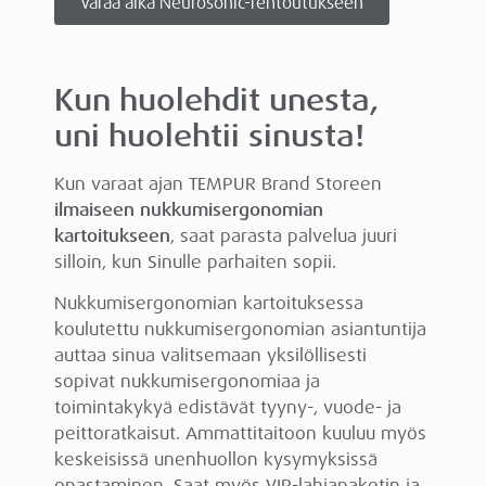
Varaa aika Neurosonic-rentoutukseen
Kun huolehdit unesta,
uni huolehtii sinusta!
Kun varaat ajan TEMPUR Brand Storeen
ilmaiseen nukkumisergonomian
kartoitukseen
, saat parasta palvelua juuri
silloin, kun Sinulle parhaiten sopii.
Nukkumisergonomian kartoituksessa
koulutettu nukkumisergonomian asiantuntija
auttaa sinua valitsemaan yksilöllisesti
sopivat nukkumisergonomiaa ja
toimintakykyä edistävät tyyny-, vuode- ja
peittoratkaisut. Ammattitaitoon kuuluu myös
keskeisissä unenhuollon kysymyksissä
opastaminen. Saat myös VIP-lahjapaketin ja