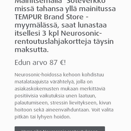
Mainitsemalla ”Soteverkko”
missä tahansa yllä mainitussa
TEMPUR Brand Store -
myymälässä, saat lunastaa
itsellesi 3 kpl Neurosonic-
rentoutuslahjakortteja täysin
maksutta.
Edun arvo 87 €!
Neurosonic-hoidossa kehoon kohdistuu
matalataajuista värähtelyä, jolla on
asiakaskokemusten mukaan merkittäviä
positiivisia vaikutuksia unen laatuun,
palautumiseen, stressin lievitykseen, kivun
hoitoon sekä aineenvaihduntaan. Voit valita
pitkän tai lyhyen hoidon.