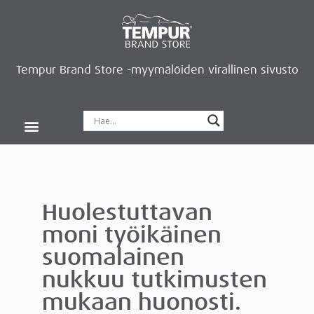
Tempur Brand Store -myymälöiden virallinen sivusto
Tempur Brand Storet
Varaa aika, saat lahjan
Neurosonic-rentoutus
Siirry verkkokauppaan
Ryhdy kauppiaaksi
Huolestuttavan
moni työikäinen
suomalainen
nukkuu tutkimusten
mukaan huonosti.