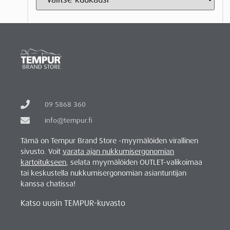
09 5868 360
info@tempur.fi
Tämä on Tempur Brand Store -myymälöiden virallinen
sivusto. Voit
varata ajan nukkumisergonomian
kartoitukseen
, selata myymälöiden OUTLET-valikoimaa
tai keskustella nukkumisergonomian asiantuntijan
kanssa chatissa!
Katso uusin TEMPUR-kuvasto