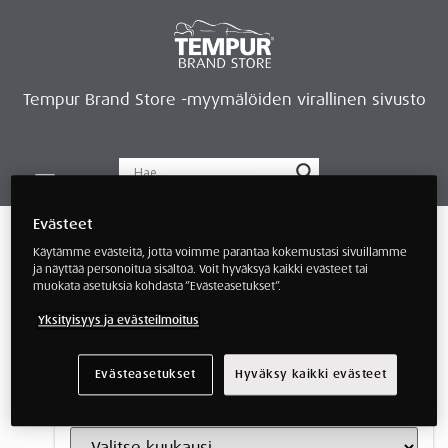
Tempur Brand Store -myymälöiden virallinen sivusto
Tempur Brand Storet
Varaa aika, saat lahjan
Neurosonic-rentoutus
Siirry verkkokauppaan
Ryhdy kauppiaaksi
Artikkelit ja kokemukset
Evästeet
Käytämme evästeitä, jotta voimme parantaa kokemustasi sivuillamme
ja näyttää personoitua sisältöä. Voit hyväksyä kaikki evästeet tai
Kategoriat
muokata asetuksia kohdasta ”Evästeasetukset”.
Yksityisyys ja evästeilmoitus
Evästeasetukset
Hyväksy kaikki evästeet
Arkisto