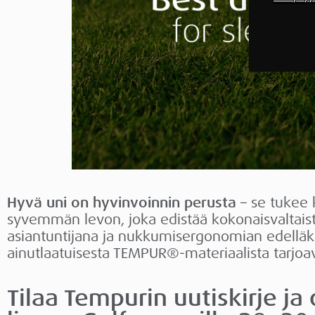
Hyvä uni on hyvinvoinnin perusta
– se tukee 
syvemmän levon, joka edistää kokonaisvaltais
asiantuntijana ja nukkumisergonomian edelläkäv
ainutlaatuisesta TEMPUR®-materiaalista tarjo
Tilaa Tempurin uutiskirje ja 