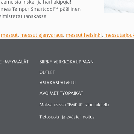
aamuisia niska- ja hartiakipuja!
pehmeä Tempur Smartcool™-päällinen
valmistettu Tanskassa
,
messut
,
messut ajanvaraus
,
messut helsinki
,
messutarjou
E -MYYMÄLÄT
SIIRRY VERKKOKAUPPAAN
OUTLET
ASIAKASPALVELU
AVOIMET TYÖPAIKAT
Maksa osissa TEMPUR-rahoituksella
Tietosuoja- ja evästeilmoitus