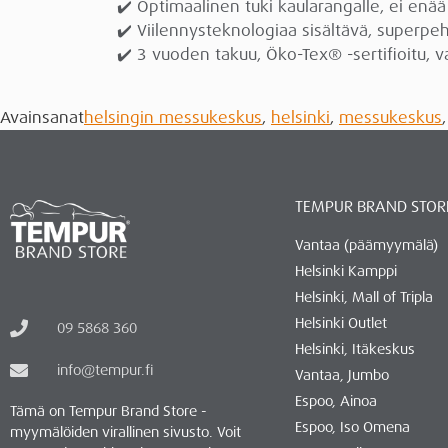
✔️ Optimaalinen tuki kaularangalle, ei enää 
✔️ Viilennysteknologiaa sisältävä, super
✔️ 3 vuoden takuu, Öko-Tex® -sertifioitu, 
Avainsanat
helsingin messukeskus
,
helsinki
,
messukeskus
TEMPUR BRAND STOR
Vantaa (päämyymälä)
Helsinki Kamppi
Helsinki, Mall of Tripla
Helsinki Outlet
09 5868 360
Helsinki, Itäkeskus
info@tempur.fi
Vantaa, Jumbo
Espoo, Ainoa
Tämä on Tempur Brand Store -
Espoo, Iso Omena
myymälöiden virallinen sivusto. Voit