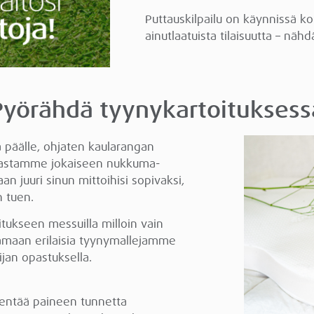
Puttauskilpailu on käynnissä k
ainutlaatuista tilaisuutta – näh
Pyörähdä tyynykartoituksess
 päälle, ohjaten kaularangan
imastamme jokaiseen nukkuma-
n juuri sinun mittoihisi sopivaksi,
n tuen.
ukseen messuilla milloin vain
aamaan erilaisia tyynymallejamme
jan opastuksella.
vähentää paineen tunnetta