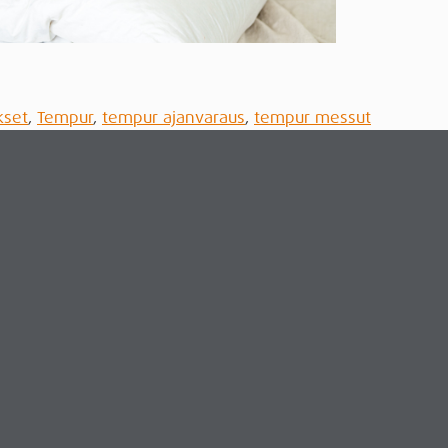
kset
,
Tempur
,
tempur ajanvaraus
,
tempur messut