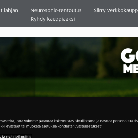
t lahjan
Neurosonic-rentoutus
Siirry verkkokaup
Ryhdy kauppiaaksi
ästeitä, jotta voimme parantaa kokemustasi sivuillamme ja näyttää personoitua sisä
ikki evästeet tai muokata asetuksia kohdasta ”Evästeasetukset”.
s ja evästeilmoitus