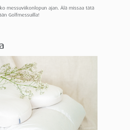
oko messuviikonlopun ajan. Älä missaa tätä
dään Golfmessuilla!
a