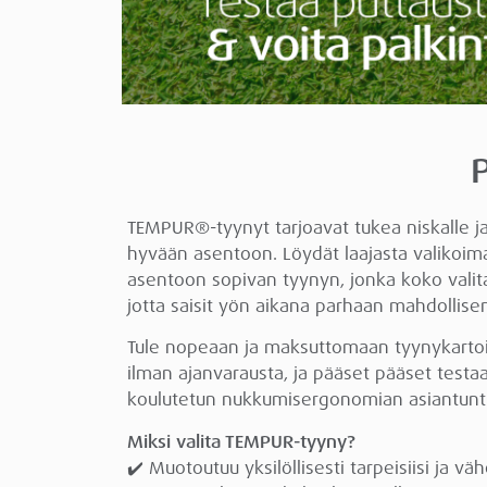
TEMPUR®-tyynyt tarjoavat tukea niskalle ja
hyvään asentoon. Löydät laajasta valiko
asentoon sopivan tyynyn, jonka koko valitaa
jotta saisit yön aikana parhaan mahdollise
Tule nopeaan ja maksuttomaan tyynykartoit
ilman ajanvarausta, ja pääset pääset test
koulutetun nukkumisergonomian asiantunti
Miksi valita TEMPUR-tyyny?
✔️ Muotoutuu yksilöllisesti tarpeisiisi ja 