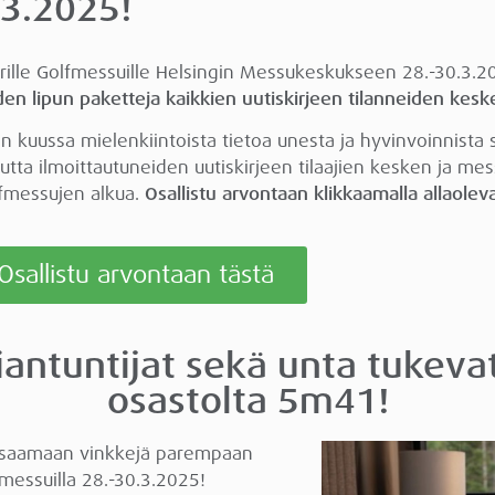
.3.2025!
averille Golfmessuille Helsingin Messukeskukseen 28.-30.3.20
n lipun paketteja kaikkien uutiskirjeen tilanneiden kesk
 kuussa mielenkiintoista tietoa unesta ja hyvinvoinnista 
ta ilmoittautuneiden uutiskirjeen tilaajien kesken ja mess
fmessujen alkua.
Osallistu arvontaan klikkaamalla allaolev
Osallistu arvontaan tästä
iantuntijat sekä unta tukeva
osastolta 5m41!
 saamaan vinkkejä parempaan
essuilla 28.-30.3.2025!