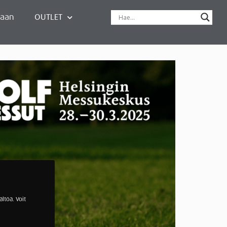
paan
OUTLET
ltöä. Voit