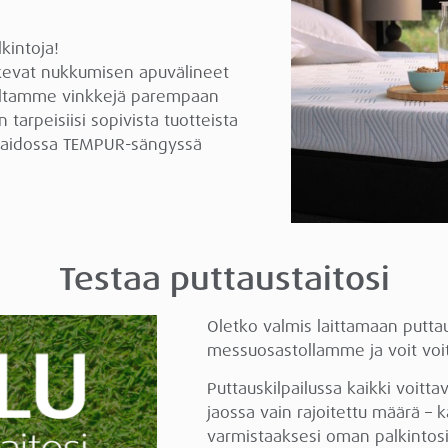
kintoja!
ukevat nukkumisen apuvälineet
iltamme vinkkejä parempaan
n tarpeisiisi sopivista tuotteista
a aidossa TEMPUR-sängyssä
Testaa puttaustaitosi
Oletko valmis laittamaan puttaus
messuosastollamme ja voit voit
Puttauskilpailussa kaikki voitt
jaossa vain rajoitettu määrä – ka
varmistaaksesi oman palkintosi