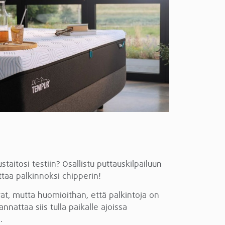
taitosi testiin? Osallistu puttauskilpailuun
taa palkinnoksi chipperin!
avat, mutta huomioithan, että palkintoja on
nnattaa siis tulla paikalle ajoissa
.