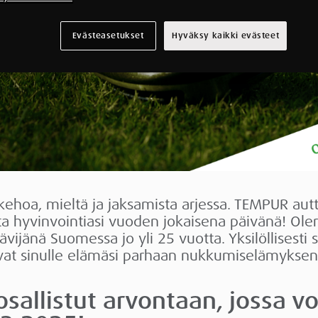
Evästeasetukset
Hyväksy kaikki evästeet
kehoa, mieltä ja jaksamista arjessa. TEMPUR au
ta hyvinvointiasi vuoden jokaisena päivänä! O
ijänä Suomessa jo yli 25 vuotta. Yksilöllisesti
avat sinulle elämäsi parhaan nukkumiselämyksen
osallistut arvontaan, jossa vo