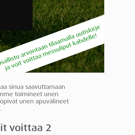
ttaa sinua saavuttamaan
lemme toimineet unen
 sopivat unen apuvälineet
.
it voittaa 2