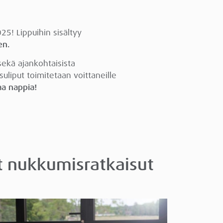
25! Lippuihin sisältyy
en.
sekä ajankohtaisista
uliput toimitetaan voittaneille
aa nappia!
t nukkumisratkaisut