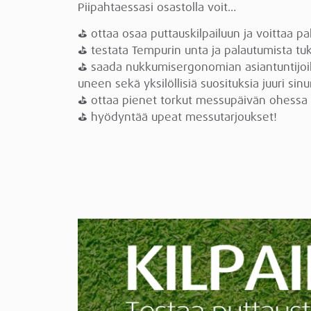
Piipahtaessasi osastolla voit…
⛳ ottaa osaa puttauskilpailuun ja voittaa pal
⛳ testata Tempurin unta ja palautumista t
⛳ saada nukkumisergonomian asiantuntijo
uneen sekä yksilöllisiä suosituksia juuri sinu
⛳ ottaa pienet torkut messupäivän ohess
⛳ hyödyntää upeat messutarjoukset!