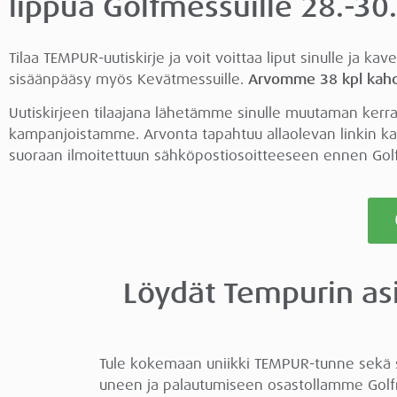
lippua Golfmessuille 28.-30
Tilaa TEMPUR-uutiskirje ja voit voittaa liput sinulle ja k
sisäänpääsy myös Kevätmessuille.
Arvomme 38 kpl kahde
Uutiskirjeen tilaajana lähetämme sinulle muutaman kerran
kampanjoistamme. Arvonta tapahtuu allaolevan linkin kaut
suoraan ilmoitettuun sähköpostiosoitteeseen ennen Gol
Löydät Tempurin as
Tule kokemaan uniikki TEMPUR-tunne sekä
uneen ja palautumiseen osastollamme Golfm