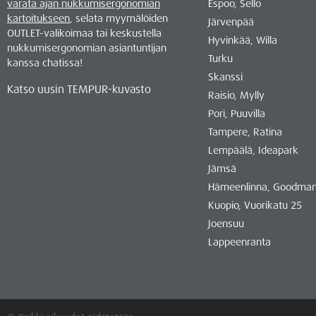
varata ajan nukkumisergonomian
Espoo, Sello
kartoitukseen
, selata myymälöiden
Järvenpää
OUTLET-valikoimaa tai keskustella
Hyvinkää, Willa
nukkumisergonomian asiantuntijan
Turku
kanssa chatissa!
Skanssi
Katso uusin TEMPUR-kuvasto
Raisio, Mylly
Pori, Puuvilla
Tampere, Ratina
Lempäälä, Ideapark
Jämsä
Hämeenlinna, Goodma
Kuopio, Vuorikatu 25
Joensuu
Lappeenranta