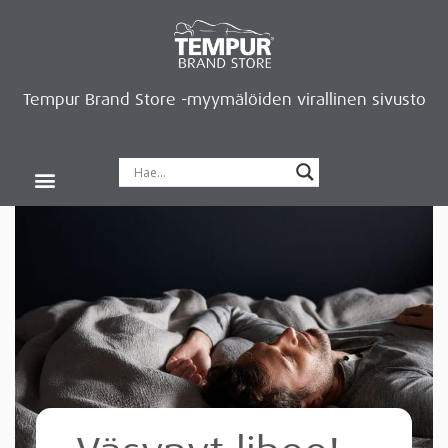
Tempur Brand Store -myymälöiden virallinen sivusto
Tempur Brand Storet
Varaa aika, saat lahjan
Neurosonic-rentoutus
Siirry verkkokauppaan
Ryhdy kauppiaaksi