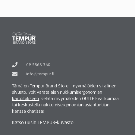
09 5868 360
info@tempur.fi
Tämä on Tempur Brand Store -myymälöiden virallinen
sivusto. Voit
varata ajan nukkumisergonomian
kartoitukseen
, selata myymälöiden OUTLET-valikoimaa
tai keskustella nukkumisergonomian asiantuntijan
kanssa chatissa!
Katso uusin TEMPUR-kuvasto