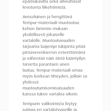
epämukavilta sekä aiheuttavat
levotonta liikehtimistä.
Avosoluinen ja hengittävä
Tempur–materiaali muotoutuu
kehon lämmön mukaan
yksilöllisesti jokaiselle
vartalolle. Muotoutuvuuden
tarjoama laajempi tukipinta pitää
pintaverenkierron esteettömänä
ja vähentää näin öistä kääntyilyn
tarvetta parantaen unen
laatua. Tempur-materiaali omaa
myös korkean tiheyden, jolloin se
yhdessä
muotoutumisominaisuuden
kanssa tukee vartaloa oikein.
Tempurin valikoimista löytyy
patjoja eri vartalotyypeille ja