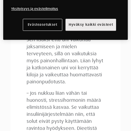
terveytemme ja jaksamisemme
kannalta, mutta arjen kiireen
Yksityisyys ja evästeilmoitus
keskellä moni nipistää silti
helposti nukkumisesta ehtiäkseen
Evästeasetukset
Hyväksy kaikki evästeet
hoitaa muita asioita.
Sen lisäksi että uni vaikuttaa
jaksamiseen ja mielen
terveyteen, sillä on vaikutuksia
myös painonhallintaan. Liian lyhyt
ja katkonainen uni voi kerryttää
kiloja ja vaikeuttaa huomattavasti
painonpudotusta.
– Jos nukkuu liian vähän tai
huonosti, stressihormonin määrä
elimistössä kasvaa. Se vaikuttaa
insuliinijärjestelmään niin, että
solut eivät pysty käyttämään
ravintoa hyödykseen. Dieetistä