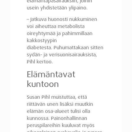
elämäntapasairauksiin, joihin
usein yhdistetään ylipaino.
– Jatkuva huonosti nukkuminen
voi aiheuttaa metabolista
oireyhtymää ja pahimmillaan
kakkostyypin
diabetesta. Puhumattakaan sitten
sydän- ja verisuonisairauksista,
Pihl kertoo.
Elämäntavat
kuntoon
Susan Pihl muistuttaa, että
riittävän unen lisäksi muutkin
elämän osa-alueet tulisi olla
kunnossa. Painonhallinnan
peruspilareihin kuuluvat myös