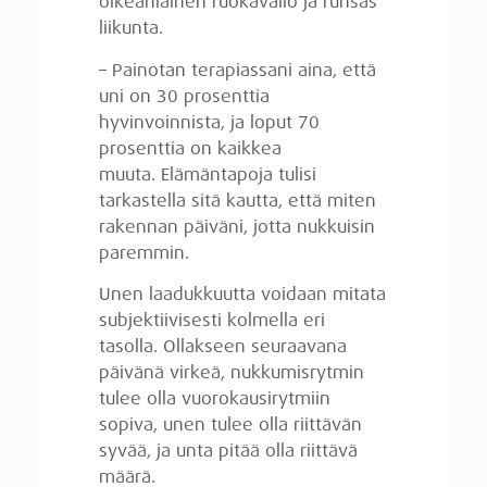
oikeanlainen ruokavalio ja runsas
liikunta.
– Painotan terapiassani aina, että
uni on 30 prosenttia
hyvinvoinnista, ja loput 70
prosenttia on kaikkea
muuta. Elämäntapoja tulisi
tarkastella sitä kautta, että miten
rakennan päiväni, jotta nukkuisin
paremmin.
Unen laadukkuutta voidaan mitata
subjektiivisesti kolmella eri
tasolla. Ollakseen seuraavana
päivänä virkeä, nukkumisrytmin
tulee olla vuorokausirytmiin
sopiva, unen tulee olla riittävän
syvää, ja unta pitää olla riittävä
määrä.