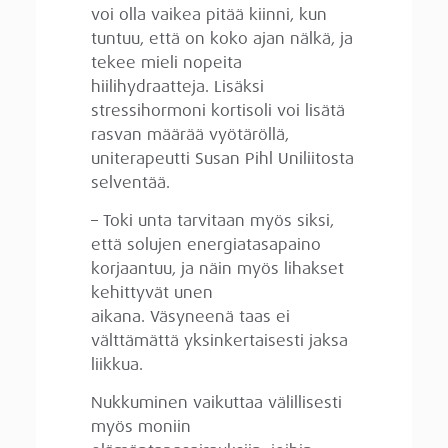
voi olla vaikea pitää kiinni, kun
tuntuu, että on koko ajan nälkä, ja
tekee mieli nopeita
hiilihydraatteja. Lisäksi
stressihormoni kortisoli voi lisätä
rasvan määrää vyötäröllä,
uniterapeutti Susan Pihl Uniliitosta
selventää.
– Toki unta tarvitaan myös siksi,
että solujen energiatasapaino
korjaantuu, ja näin myös lihakset
kehittyvät unen
aikana. Väsyneenä taas ei
välttämättä yksinkertaisesti jaksa
liikkua.
Nukkuminen vaikuttaa välillisesti
myös moniin