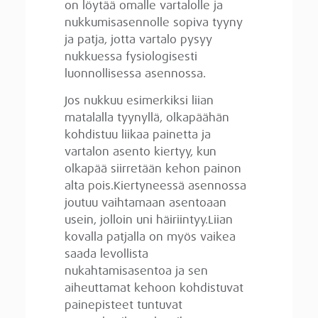
on löytää omalle vartalolle ja
nukkumisasennolle sopiva tyyny
ja patja, jotta vartalo pysyy
nukkuessa fysiologisesti
luonnollisessa asennossa.
Jos nukkuu esimerkiksi liian
matalalla tyynyllä, olkapäähän
kohdistuu liikaa painetta ja
vartalon asento kiertyy, kun
olkapää siirretään kehon painon
alta pois.Kiertyneessä asennossa
joutuu vaihtamaan asentoaan
usein, jolloin uni häiriintyy.Liian
kovalla patjalla on myös vaikea
saada levollista
nukahtamisasentoa ja sen
aiheuttamat kehoon kohdistuvat
painepisteet tuntuvat