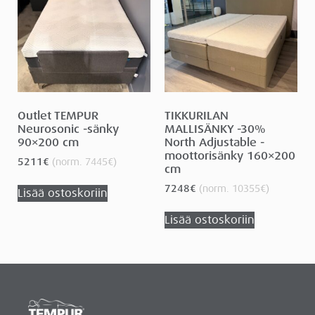
Outlet TEMPUR
TIKKURILAN
Neurosonic -sänky
MALLISÄNKY -30%
90×200 cm
North Adjustable -
moottorisänky 160×200
5211
€
(norm.
7445
€
)
cm
7248
€
(norm.
10355
€
)
Lisää ostoskoriin
Lisää ostoskoriin