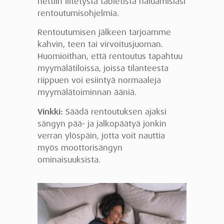
nettiin liitetystä tabletista haluamisiasi
rentoutumisohjelmia.
Rentoutumisen jälkeen tarjoamme
kahvin, teen tai virvoitusjuoman.
Huomioithan, että rentoutus tapahtuu
myymälätiloissa, joissa tilanteesta
riippuen voi esiintyä normaaleja
myymälätoiminnan ääniä.
Vinkki:
Säädä rentoutuksen ajaksi
sängyn pää- ja jalkopäätyä jonkin
verran ylöspäin, jotta voit nauttia
myös moottorisängyn
ominaisuuksista.