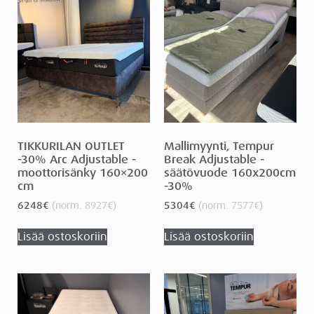
TIKKURILAN OUTLET
Mallimyynti, Tempur
-30% Arc Adjustable -
Break Adjustable -
moottorisänky 160×200
säätövuode 160x200cm
cm
-30%
6248
€
(norm.
8927
€
)
5304
€
(norm.
7577
€
)
Lisää ostoskoriin
Lisää ostoskoriin