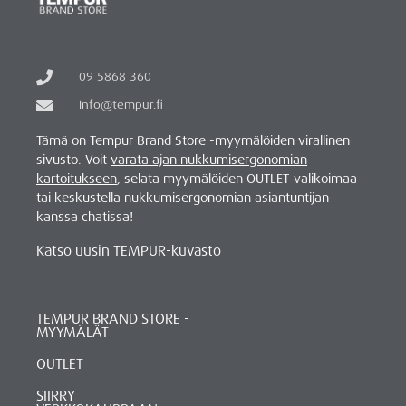
09 5868 360
info@tempur.fi
Tämä on Tempur Brand Store -myymälöiden virallinen
sivusto. Voit
varata ajan nukkumisergonomian
kartoitukseen
, selata myymälöiden OUTLET-valikoimaa
tai keskustella nukkumisergonomian asiantuntijan
kanssa chatissa!
Katso uusin TEMPUR-kuvasto
TEMPUR BRAND STORE -
MYYMÄLÄT
OUTLET
SIIRRY