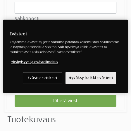
Sähköposti
Evästeet
Puhelinnumero
Käytämme evästeitä, jotta voimme parantaa kokemustasi sivuillamme
ja näyttää personoitua sisältöä. Voit hyväksyä kaikki evästeet tai
muokata asetuksia kohdasta ”Evästeasetukset”.
Viesti myymälälle
Yksityisyys ja evästeilmoitus
Evästeasetukset
Hyväksy kaikki evästeet
Lähetä viesti
Tuotekuvaus