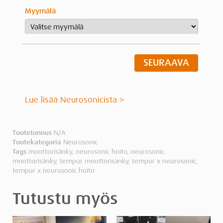
Myymälä
SEURAAVA
Lue lisää Neurosonicista >
Tuotetunnus
N/A
Tuotekategoria
Neurosonic
Tags
moottorisänky
,
neurosonic hoito
,
neurosonic
moottorisänky
,
tempur moottorisänky
,
tempur x neurosonic
,
tempur x neurosonic hoito
Tutustu myös