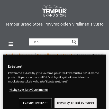
Tempur Brand Store -myymälöiden virallinen sivusto
Tempur Brand Storet
Varaa aika, saat lahjan
Neurosonic-rentoutus
Siirry verkkokauppaan
Ryhdy kauppiaaksi
Verkkokauppa
/
Paikalliset tuotteet
/ Tempur Brand
Store Espoo Iso Omena
Evästeet
Käytämme evästeitä, jotta voimme parantaa kokemustasi sivuillamme
Tempur Brand Store
ja näyttää personoitua sisältöä. Voit hyväksyä kaikki evästeet tai
Espoo Iso Omena
muokata asetuksia kohdasta ”Evästeasetukset”.
Yksityisyys ja evästeilmoitus
Anna asiantuntijan auttaa sinulle sopivimman
vuoteen valinnassa!
Varaa aika kartoitukseen
Evästeasetukset
Hyväksy kaikki evästeet
klikkaamalla tästä
. Ajanvaraaja saa myös lahjan