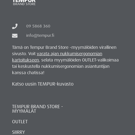
09 5868 360
info@tempur.fi
Tämä on Tempur Brand Store -myymälöiden virallinen
sivusto. Voit
varata ajan nukkumisergonomian
kartoitukseen
, selata myymälöiden OUTLET-valikoimaa
tai keskustella nukkumisergonomian asiantuntijan
kanssa chatissa!
Katso uusin TEMPUR-kuvasto
TEMPUR BRAND STORE -
MYYMÄLÄT
OUTLET
SIIRRY