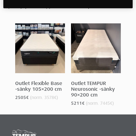
(arvo jopa 119 €) ja kahvit, ei ostopakkoa!
Outlet Flexible Base
Outlet TEMPUR
-sänky 105×200 cm
Neurosonic -sänky
90×200 cm
2505
€
(norm.
3578
€
)
5211
€
(norm.
7445
€
)