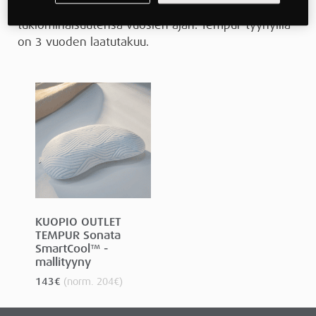
käytön jälkeen muotoonsa ja säilyttää
tukiominaisuutensa vuosien ajan. Tempur-tyynyillä
on 3 vuoden laatutakuu.
KUOPIO OUTLET
TEMPUR Sonata
SmartCool™ -
mallityyny
143
€
(norm.
204
€
)