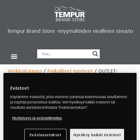
Tempur Brand Store -myymälöiden virallinen sivusto
Tempur Brand Storet
Varaa aika, saat lahjan
Neurosonic-rentoutus
Siirry verkkokauppaan
Ryhdy kauppiaaksi
Verkkokauppa
/
Paikalliset tuotteet
/ OUTLET-
tyynyt
Evästeet
OUTLET-tyynyt
Käytämme evästeitä, jotta voimme parantaa kokemustasi sivuillamme
ja näyttää personoitua sisältöä. Voit hyväksyä kaikki evästeet tai
muokata asetuksia kohdasta ”Evästeasetukset”.
Tempur-tyynyt on valmistettu laadukkaasta
Yksityisyys ja evästeilmoitus
TEMPUR-materiaalista joka muotoutuu pään
muodon ja ruumiinlämmön yhteisvaikutuksesta
juuri sinulle sopivaksi. Tempur-tyyny palautuu aina
Evästeasetukset
Hyväksy kaikki evästeet