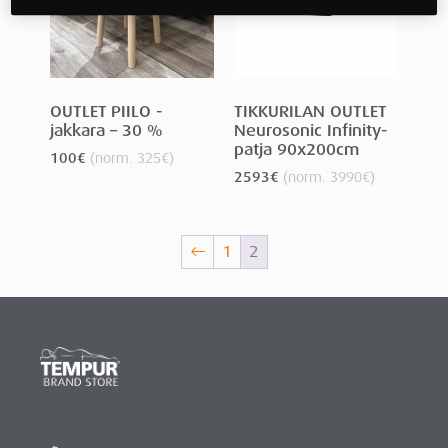
OUTLET PIILO -
TIKKURILAN OUTLET
jakkara – 30 %
Neurosonic Infinity-
patja 90x200cm
100
€
(norm.
325
€
)
2593
€
(norm.
3990
€
)
←
1
2