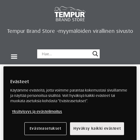
Tempur Brand Store -myymälöiden virallinen sivusto
Tempur Brand Storet
Varaa aika, saat lahjan
Neurosonic-rentoutus
Siirry verkkokauppaan
Ryhdy kauppiaaksi
Verkkokauppa
/
Paikalliset tuotteet
/
OUTLET-
pientuotteet
/ Sivu 2
Evästeet
Käytämme evästeitä, jotta voimme parantaa kokemustasi sivuillamme
OUTLET-pientuotteet
ja näyttää personoitua sisältöä. Voit hyväksyä kaikki evästeet tai
muokata asetuksia kohdasta ”Evästeasetukset”.
Yksityisyys ja evästeilmoitus
Evästeasetukset
Hyväksy kaikki evästeet