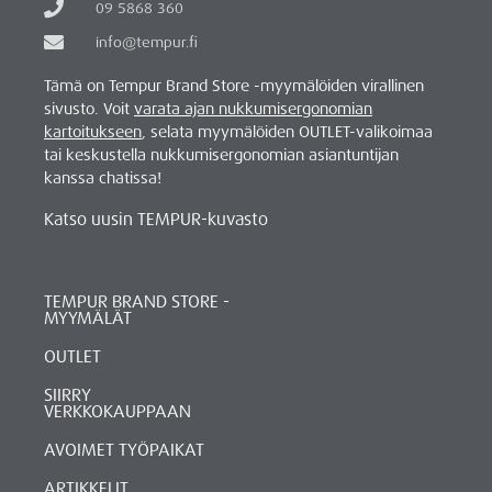
09 5868 360
info@tempur.fi
Tämä on Tempur Brand Store -myymälöiden virallinen
sivusto. Voit
varata ajan nukkumisergonomian
kartoitukseen
, selata myymälöiden OUTLET-valikoimaa
tai keskustella nukkumisergonomian asiantuntijan
kanssa chatissa!
Katso uusin TEMPUR-kuvasto
TEMPUR BRAND STORE -
MYYMÄLÄT
OUTLET
SIIRRY
VERKKOKAUPPAAN
AVOIMET TYÖPAIKAT
ARTIKKELIT