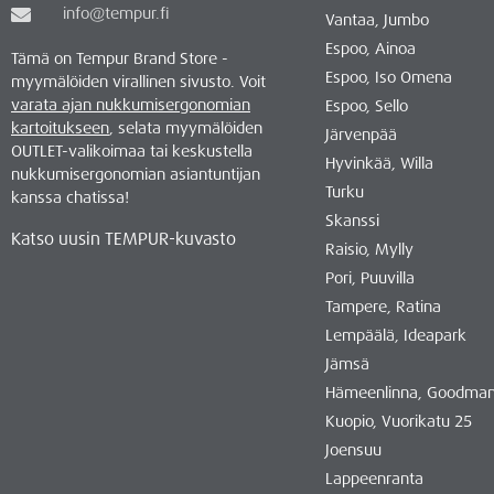
info@tempur.fi
Vantaa, Jumbo
Espoo, Ainoa
Tämä on Tempur Brand Store -
Espoo, Iso Omena
myymälöiden virallinen sivusto. Voit
varata ajan nukkumisergonomian
Espoo, Sello
kartoitukseen
, selata myymälöiden
Järvenpää
OUTLET-valikoimaa tai keskustella
Hyvinkää, Willa
nukkumisergonomian asiantuntijan
Turku
kanssa chatissa!
Skanssi
Katso uusin TEMPUR-kuvasto
Raisio, Mylly
Pori, Puuvilla
Tampere, Ratina
Lempäälä, Ideapark
Jämsä
Hämeenlinna, Goodma
Kuopio, Vuorikatu 25
Joensuu
Lappeenranta