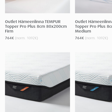
Outlet Hämeenlinna TEMPUR
Outlet Hämeenlin
Topper Pro Plus 8cm 80x200cm
Topper Pro Plus 
Firm
Medium
764
€
(norm.
1092
€
)
764
€
(norm.
1092
€
)