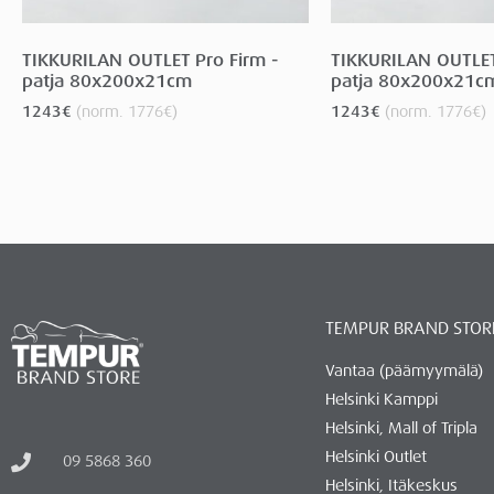
TIKKURILAN OUTLET Pro Firm -
TIKKURILAN OUTLET 
patja 80x200x21cm
patja 80x200x21c
1243
€
(norm.
1776
€
)
1243
€
(norm.
1776
€
)
TEMPUR BRAND STOR
Vantaa (päämyymälä)
Helsinki Kamppi
Helsinki, Mall of Tripla
Helsinki Outlet
09 5868 360
Helsinki, Itäkeskus