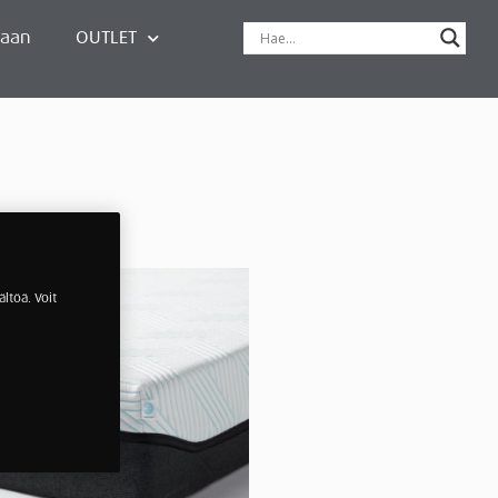
paan
OUTLET
ltöä. Voit