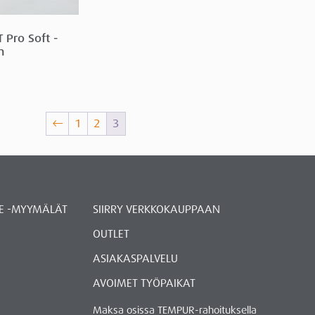
Pro Soft -
m
←
1
2
3
E -MYYMÄLÄT
SIIRRY VERKKOKAUPPAAN
OUTLET
ASIAKASPALVELU
AVOIMET TYÖPAIKAT
Maksa osissa TEMPUR-rahoituksella