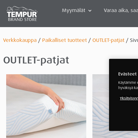
Myymälät
Varaa aika, saa
Verkkokauppa
/
Paikalliset tuotteet
/
OUTLET-patjat
/ Siv
OUTLET-patjat
Evästeet
Käytämme ev
hyväksyä ka
Yksityisyy