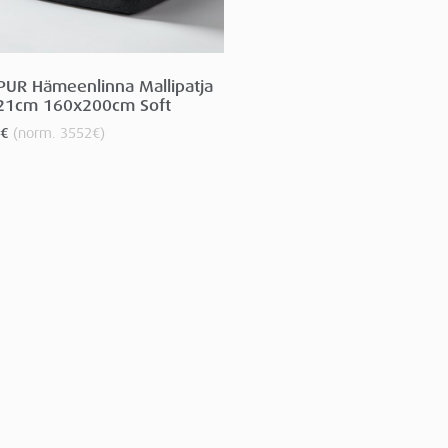
UR Hämeenlinna Mallipatja
21cm 160x200cm Soft
€
(norm.
3552
€
)