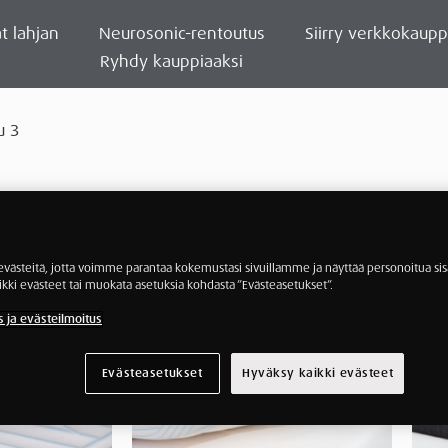
t lahjan
Neurosonic-rentoutus
Siirry verkkokaup
Ryhdy kauppiaaksi
u 3
ästeitä, jotta voimme parantaa kokemustasi sivuillamme ja näyttää personoitua sisä
ikki evästeet tai muokata asetuksia kohdasta ”Evästeasetukset”.
s ja evästeilmoitus
Evästeasetukset
Hyväksy kaikki evästeet