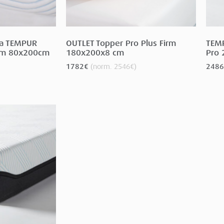
na TEMPUR
OUTLET Topper Pro Plus Firm
TEMP
8cm 80x200cm
180x200x8 cm
Pro 
1782
€
(norm.
2546
€
)
2486