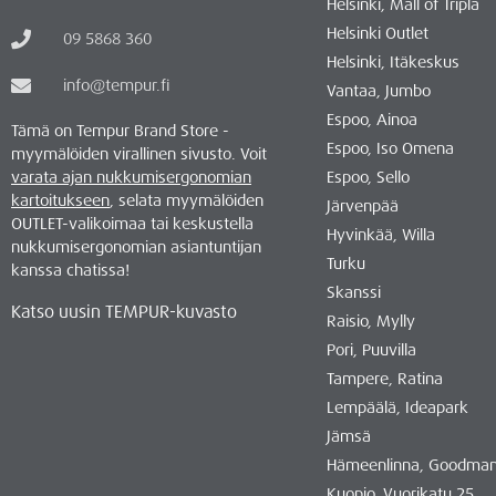
Helsinki, Mall of Tripla
Helsinki Outlet
09 5868 360
Helsinki, Itäkeskus
info@tempur.fi
Vantaa, Jumbo
Espoo, Ainoa
Tämä on Tempur Brand Store -
Espoo, Iso Omena
myymälöiden virallinen sivusto. Voit
varata ajan nukkumisergonomian
Espoo, Sello
kartoitukseen
, selata myymälöiden
Järvenpää
OUTLET-valikoimaa tai keskustella
Hyvinkää, Willa
nukkumisergonomian asiantuntijan
Turku
kanssa chatissa!
Skanssi
Katso uusin TEMPUR-kuvasto
Raisio, Mylly
Pori, Puuvilla
Tampere, Ratina
Lempäälä, Ideapark
Jämsä
Hämeenlinna, Goodma
Kuopio, Vuorikatu 25