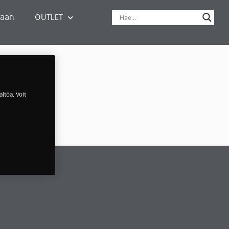
paan
OUTLET
ltöä. Voit