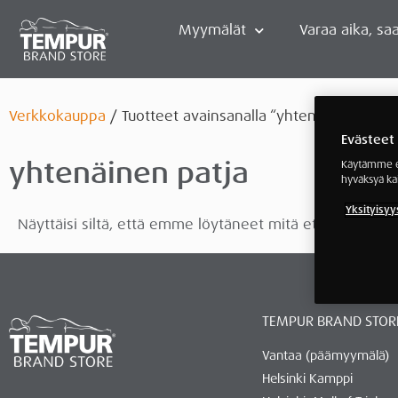
Myymälät
Varaa aika, saa
Verkkokauppa
/ Tuotteet avainsanalla “yhtenäinen patja
Evästeet
yhtenäinen patja
Käytämme ev
hyväksyä ka
Yksityisyy
Näyttäisi siltä, että emme löytäneet mitä etsit.
TEMPUR BRAND STOR
Vantaa (päämyymälä)
Helsinki Kamppi