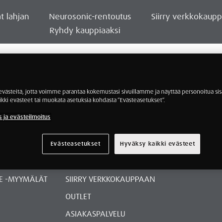
t lahjan
Neurosonic-rentoutus
Siirry verkkokaup
Ryhdy kauppiaaksi
”
ästeitä, jotta voimme parantaa kokemustasi sivuillamme ja näyttää personoitua sisä
ikki evästeet tai muokata asetuksia kohdasta ”Evästeasetukset”.
s ja evästeilmoitus
Evästeasetukset
Hyväksy kaikki evästeet
E -MYYMÄLÄT
SIIRRY VERKKOKAUPPAAN
OUTLET
ASIAKASPALVELU