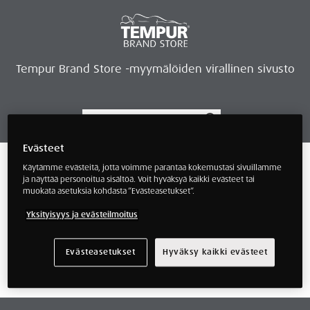
Tempur Brand Store -myymälöiden virallinen sivusto
Evästeet
Tempur Brand Storet
Varaa aika, saat lahjan
Neurosonic-rentoutus
Siirry verkkokauppaan
Ryhdy kauppiaaksi
Verkkokauppa
/ Tuotteet avainsanalla “tempur pro
Käytämme evästeitä, jotta voimme parantaa kokemustasi sivuillamme
80x200x21”
ja näyttää personoitua sisältöä. Voit hyväksyä kaikki evästeet tai
muokata asetuksia kohdasta ”Evästeasetukset”.
tempur pro 80x200x21
Yksityisyys ja evästeilmoitus
Evästeasetukset
Hyväksy kaikki evästeet
Näyttäisi siltä, että emme löytäneet mitä
etsit.