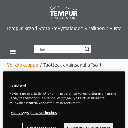
Tempur Brand Store -myymälöiden virallinen sivusto
Tempur Brand Storet
Varaa aika, saat lahjan
Neurosonic-rentoutus
Siirry verkkokauppaan
Ryhdy kauppiaaksi
Verkkokauppa
/ Tuotteet avainsanalla “soft”
soft
Evästeet
Käytämme evästeitä, jotta voimme parantaa kokemustasi sivuillamme
ja näyttää personoitua sisältöä. Voit hyväksyä kaikki evästeet tai
muokata asetuksia kohdasta ”Evästeasetukset”.
Yksityisyys ja evästeilmoitus