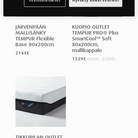
Evästeasetukset
Hyväksy kaikki evästeet
JÄRVENPÄÄN
KUOPIO OUTLET
MALLISÄNKY
TEMPUR PRO® Plus
TEMPUR Flexible
SmartCool™ Soft
Base 80x200cm
80x200cm,
mallikappale
2144
€
1539
€
(norm.
2330
€
)
TIKKURILAN OUTLET