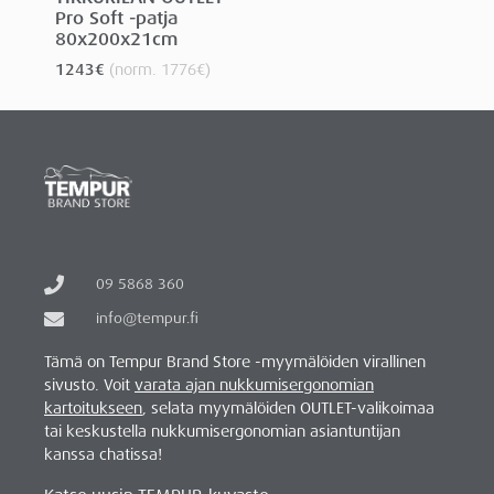
Pro Soft -patja
80x200x21cm
1243
€
(norm.
1776
€
)
09 5868 360
info@tempur.fi
Tämä on Tempur Brand Store -myymälöiden virallinen
sivusto. Voit
varata ajan nukkumisergonomian
kartoitukseen
, selata myymälöiden OUTLET-valikoimaa
tai keskustella nukkumisergonomian asiantuntijan
kanssa chatissa!