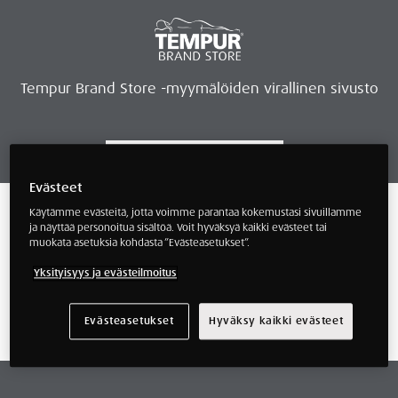
Tempur Brand Store -myymälöiden virallinen sivusto
Evästeet
Tempur Brand Storet
Varaa aika, saat lahjan
Neurosonic-rentoutus
Siirry verkkokauppaan
Ryhdy kauppiaaksi
Verkkokauppa
/ Tuotteet avainsanalla “pro”
Käytämme evästeitä, jotta voimme parantaa kokemustasi sivuillamme
ja näyttää personoitua sisältöä. Voit hyväksyä kaikki evästeet tai
muokata asetuksia kohdasta ”Evästeasetukset”.
pro
Yksityisyys ja evästeilmoitus
Näyttäisi siltä, että emme löytäneet mitä
Evästeasetukset
Hyväksy kaikki evästeet
etsit.