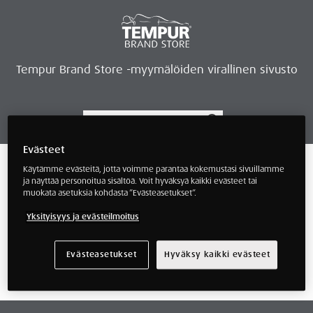
Tempur Brand Store -myymälöiden virallinen sivusto
Evästeet
Tempur Brand Storet
Varaa aika, saat lahjan
Neurosonic-rentoutus
Siirry verkkokauppaan
Ryhdy kauppiaaksi
Verkkokauppa
/ Tuotteet avainsanalla “flexible
Käytämme evästeitä, jotta voimme parantaa kokemustasi sivuillamme
outlet”
ja näyttää personoitua sisältöä. Voit hyväksyä kaikki evästeet tai
muokata asetuksia kohdasta ”Evästeasetukset”.
flexible outlet
Yksityisyys ja evästeilmoitus
Evästeasetukset
Hyväksy kaikki evästeet
Näyttäisi siltä, että emme löytäneet mitä
etsit.