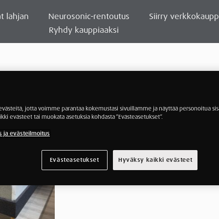
t lahjan
Neurosonic-rentoutus
Siirry verkkokaup
Ryhdy kauppiaaksi
ästeitä, jotta voimme parantaa kokemustasi sivuillamme ja näyttää personoitua sisä
ikki evästeet tai muokata asetuksia kohdasta ”Evästeasetukset”.
s ja evästeilmoitus
Evästeasetukset
Hyväksy kaikki evästeet