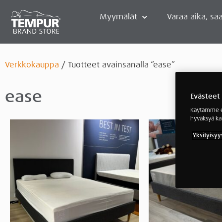
Myymälät
Varaa aika, saa
Verkkokauppa
/ Tuotteet avainsanalla “ease”
ease
Evästeet
Käytämme ev
hyväksyä ka
Yksityisyy