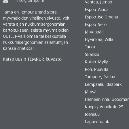
info@tempur.fi
Vantaa, Jumbo
Espoo, Ainoa
Tämä on Tempur Brand Store -
Espoo, Iso Omena
myymälöiden virallinen sivusto. Voit
varata ajan nukkumisergonomian
Espoo, Sello
kartoitukseen
, selata myymälöiden
Järvenpää
OUTLET-valikoimaa tai keskustella
Hyvinkää, Willa
nukkumisergonomian asiantuntijan
Turku
kanssa chatissa!
Skanssi
Katso uusin TEMPUR-kuvasto
Raisio, Mylly
Pori, Puuvilla
Tampere, Ratina
Lempäälä, Ideapark
Jämsä
Hämeenlinna, Goodma
Kuopio, Vuorikatu 25
Joensuu
Lappeenranta