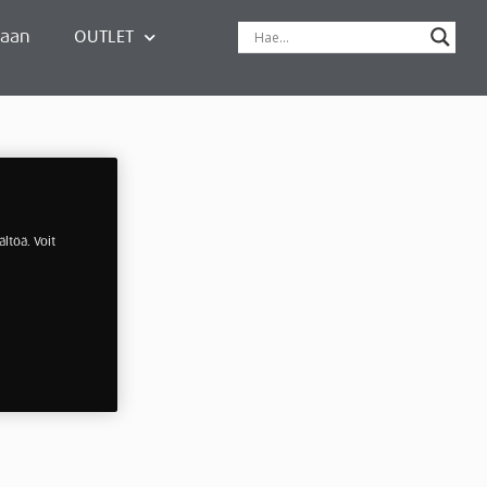
paan
OUTLET
ltöä. Voit