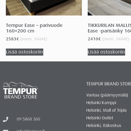
Tempur Ease – parivuode
TIKKURILAN MALLI
160×200 cm
Ease -parisänky 1
2583
€
(norm.
3444
€
)
2410
€
(norm.
3444
€
)
Lisää ostoskoriin
Lisää ostoskoriin
TEMPUR BRAND STOR
Vantaa (päämyymälä)
Helsinki Kamppi
Helsinki, Mall of Tripla
Helsinki Outlet
09 5868 360
Helsinki, Itäkeskus