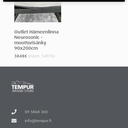
Outlet Hämeenlinna
Neurosonic -
moottorisänky
90x200cm
3848
€
(norm.
5497
€
)
09 5868 360
info@tempur.fi