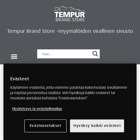
Tempur Brand Store -myymälöiden virallinen sivusto
Tempur Brand Storet
Varaa aika, saat lahjan
Neurosonic-rentoutus
Siirry verkkokauppaan
Ryhdy kauppiaaksi
Verkkokauppa
/ Tuotteet avainsanalla “90x200
mallinvaihto”
Evästeet
Käytämme evästeitä, jotta voimme parantaa kokemustasi sivuillamme
ja näyttää personoitua sisältöä. Voit hyväksyä kaikki evästeet tai
90x200 mallinvaihto
muokata asetuksia kohdasta ”Evästeasetukset”.
Yksityisyys ja evästeilmoitus
Evästeasetukset
Hyväksy kaikki evästeet