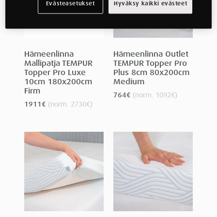
Evästeasetukset
Hyväksy kaikki evästeet
Hämeenlinna
Hämeenlinna Outlet
Mallipatja TEMPUR
TEMPUR Topper Pro
Topper Pro Luxe
Plus 8cm 80x200cm
10cm 180x200cm
Medium
Firm
764
€
(norm.
1092
€
)
1911
€
(norm.
2730
€
)