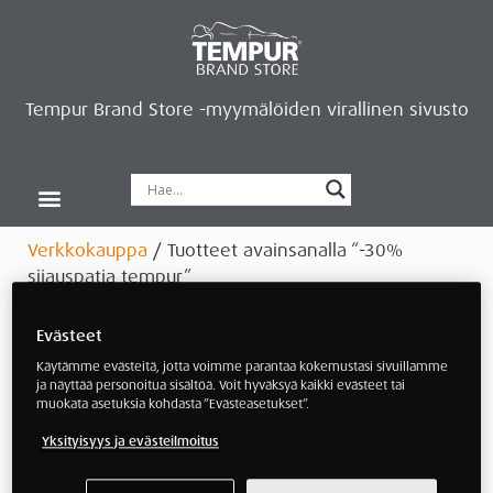
Tempur Brand Store -myymälöiden virallinen sivusto
Tempur Brand Storet
Varaa aika, saat lahjan
Neurosonic-rentoutus
Siirry verkkokauppaan
Ryhdy kauppiaaksi
Verkkokauppa
/ Tuotteet avainsanalla “-30%
sijauspatja tempur”
-30% sijauspatja tempur
Evästeet
Käytämme evästeitä, jotta voimme parantaa kokemustasi sivuillamme
ja näyttää personoitua sisältöä. Voit hyväksyä kaikki evästeet tai
muokata asetuksia kohdasta ”Evästeasetukset”.
Yksityisyys ja evästeilmoitus