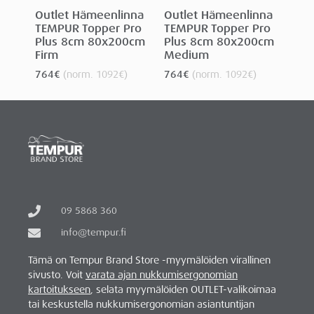
Outlet Hämeenlinna
Outlet Hämeenlinna
TEMPUR Topper Pro
TEMPUR Topper Pro
Plus 8cm 80x200cm
Plus 8cm 80x200cm
Firm
Medium
764
€
(norm.
1092
€
)
764
€
(norm.
1092
€
)
09 5868 360
info@tempur.fi
Tämä on Tempur Brand Store -myymälöiden virallinen
sivusto. Voit
varata ajan nukkumisergonomian
kartoitukseen
, selata myymälöiden OUTLET-valikoimaa
tai keskustella nukkumisergonomian asiantuntijan