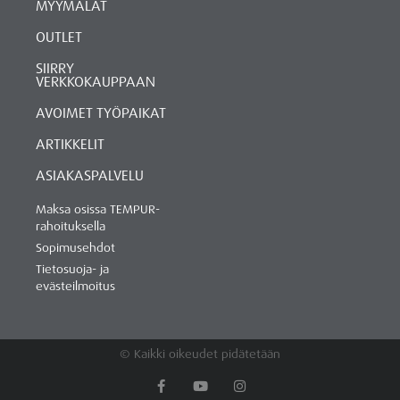
MYYMÄLÄT
OUTLET
SIIRRY
VERKKOKAUPPAAN
AVOIMET TYÖPAIKAT
ARTIKKELIT
ASIAKASPALVELU
Maksa osissa TEMPUR-
rahoituksella
Sopimusehdot
Tietosuoja- ja
evästeilmoitus
© Kaikki oikeudet pidätetään