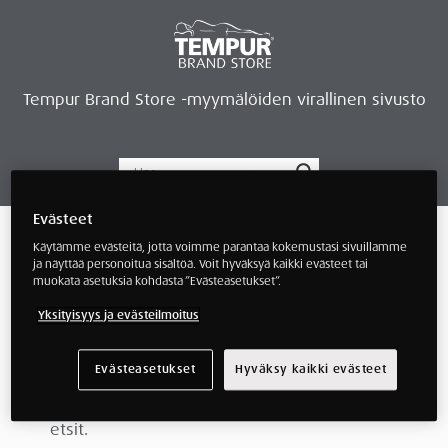
Tempur Brand Store -myymälöiden virallinen sivusto
Tempur Brand Storet
Varaa aika, saat lahjan
Neurosonic-rentoutus
Siirry verkkokauppaan
Ryhdy kauppiaaksi
Evästeet
Verkkokauppa
/ Tuotteet avainsanalla “-30%
Käytämme evästeitä, jotta voimme parantaa kokemustasi sivuillamme
medium sijauspatja”
ja näyttää personoitua sisältöä. Voit hyväksyä kaikki evästeet tai
muokata asetuksia kohdasta ”Evästeasetukset”.
-30% medium
Yksityisyys ja evästeilmoitus
sijauspatja
Evästeasetukset
Hyväksy kaikki evästeet
Näyttäisi siltä, että emme löytäneet mitä
etsit.