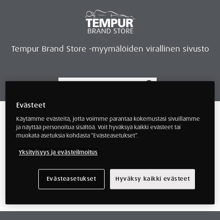
Tempur Brand Store -myymälöiden virallinen sivusto
Evästeet
Tempur Brand Storet
Varaa aika, saat lahjan
Neurosonic-rentoutus
Siirry verkkokauppaan
Ryhdy kauppiaaksi
Verkkokauppa
/ Tuotteet avainsanalla “180x200 arc
Käytämme evästeitä, jotta voimme parantaa kokemustasi sivuillamme
adjustable”
ja näyttää personoitua sisältöä. Voit hyväksyä kaikki evästeet tai
muokata asetuksia kohdasta ”Evästeasetukset”.
180x200 arc adjustable
Yksityisyys ja evästeilmoitus
Evästeasetukset
Hyväksy kaikki evästeet
Näyttäisi siltä, että emme löytäneet mitä
etsit.