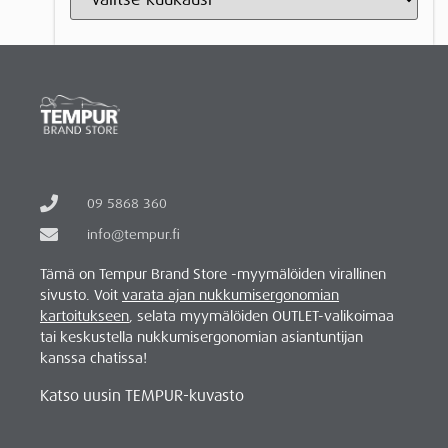
09 5868 360
info@tempur.fi
Tämä on Tempur Brand Store -myymälöiden virallinen
sivusto. Voit
varata ajan nukkumisergonomian
kartoitukseen
, selata myymälöiden OUTLET-valikoimaa
tai keskustella nukkumisergonomian asiantuntijan
kanssa chatissa!
Katso uusin TEMPUR-kuvasto