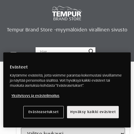
Tempur Brand Store -myymälöiden virallinen sivusto
Tempur Brand Storet
Varaa aika, saat lahjan
Neurosonic-rentoutus
Siirry verkkokauppaan
Ryhdy kauppiaaksi
Artikkelit ja kokemukset
Evästeet
Käytämme evästeitä, jotta voimme parantaa kokemustasi sivuillamme
ja näyttää personoitua sisältöä. Voit hyväksyä kaikki evästeet tai
Kategoriat
muokata asetuksia kohdasta ”Evästeasetukset”.
Yksityisyys ja evästeilmoitus
Evästeasetukset
Hyväksy kaikki evästeet
Arkisto