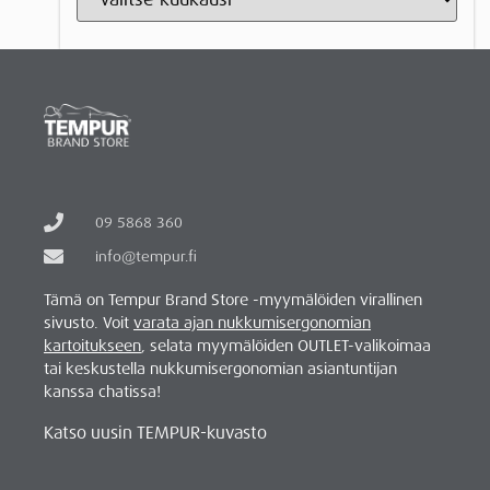
09 5868 360
info@tempur.fi
Tämä on Tempur Brand Store -myymälöiden virallinen
sivusto. Voit
varata ajan nukkumisergonomian
kartoitukseen
, selata myymälöiden OUTLET-valikoimaa
tai keskustella nukkumisergonomian asiantuntijan
kanssa chatissa!
Katso uusin TEMPUR-kuvasto