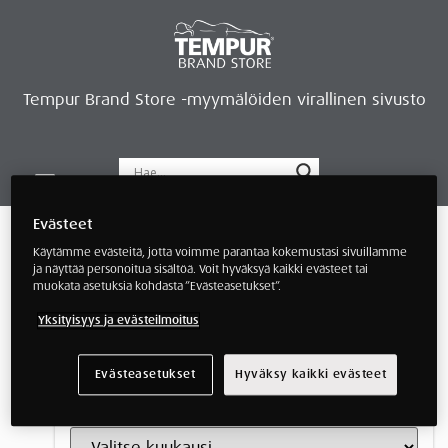
Tempur Brand Store -myymälöiden virallinen sivusto
Tempur Brand Storet
Varaa aika, saat lahjan
Neurosonic-rentoutus
Siirry verkkokauppaan
Ryhdy kauppiaaksi
Artikkelit ja kokemukset
Evästeet
Käytämme evästeitä, jotta voimme parantaa kokemustasi sivuillamme
ja näyttää personoitua sisältöä. Voit hyväksyä kaikki evästeet tai
Kategoriat
muokata asetuksia kohdasta ”Evästeasetukset”.
Yksityisyys ja evästeilmoitus
Evästeasetukset
Hyväksy kaikki evästeet
Arkisto