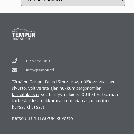
09 5868 360
info@tempur.fi
Tämä on Tempur Brand Store -myymälöiden virallinen
sivusto. Voit
varata ajan nukkumisergonomian
kartoitukseen
, selata myymälöiden OUTLET-valikoimaa
tai keskustella nukkumisergonomian asiantuntijan
kanssa chatissa!
Katso uusin TEMPUR-kuvasto