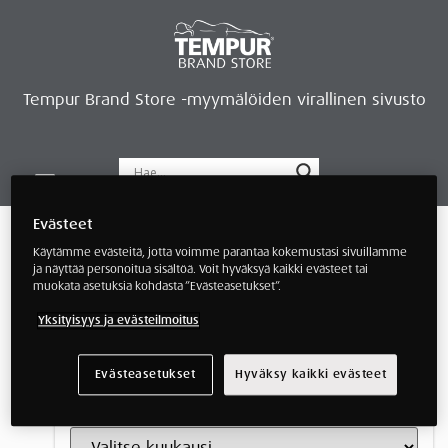
Tempur Brand Store -myymälöiden virallinen sivusto
Tempur Brand Storet
Varaa aika, saat lahjan
Neurosonic-rentoutus
Siirry verkkokauppaan
Ryhdy kauppiaaksi
Artikkelit ja kokemukset
Evästeet
Käytämme evästeitä, jotta voimme parantaa kokemustasi sivuillamme
ja näyttää personoitua sisältöä. Voit hyväksyä kaikki evästeet tai
Kategoriat
muokata asetuksia kohdasta ”Evästeasetukset”.
Yksityisyys ja evästeilmoitus
Evästeasetukset
Hyväksy kaikki evästeet
Arkisto