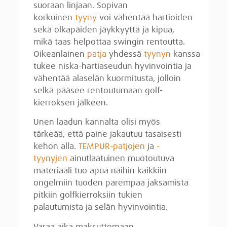
suoraan linjaan. Sopivan
korkuinen
tyyny
voi vähentää hartioiden
sekä olkapäiden jäykkyyttä ja kipua,
mikä taas helpottaa swingin rentoutta.
Oikeanlainen
patja
yhdessä
tyynyn
kanssa
tukee niska-hartiaseudun hyvinvointia ja
vähentää alaselän kuormitusta, jolloin
selkä pääsee rentoutumaan golf-
kierroksen jälkeen.
Unen laadun kannalta olisi myös
tärkeää, että paine jakautuu tasaisesti
kehon alla.
TEMPUR-patjojen
ja
-
tyynyjen
ainutlaatuinen muotoutuva
materiaali tuo apua näihin kaikkiin
ongelmiin tuoden parempaa jaksamista
pitkiin golfkierroksiin tukien
palautumista ja selän hyvinvointia.
Varaa aika maksuttomaan