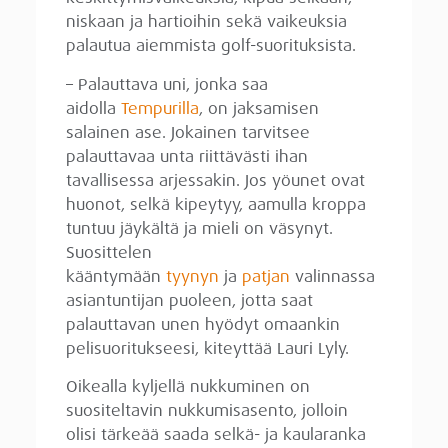
niskaan ja hartioihin sekä vaikeuksia
palautua aiemmista golf-suorituksista.
– Palauttava uni, jonka saa
aidolla
Tempurilla
, on jaksamisen
salainen ase. Jokainen tarvitsee
palauttavaa unta riittävästi ihan
tavallisessa arjessakin. Jos yöunet ovat
huonot, selkä kipeytyy, aamulla kroppa
tuntuu jäykältä ja mieli on väsynyt.
Suosittelen
kääntymään
tyynyn
ja
patjan
valinnassa
asiantuntijan puoleen, jotta saat
palauttavan unen hyödyt omaankin
pelisuoritukseesi, kiteyttää Lauri Lyly.
Oikealla kyljellä nukkuminen on
suositeltavin nukkumisasento, jolloin
olisi tärkeää saada selkä- ja kaularanka