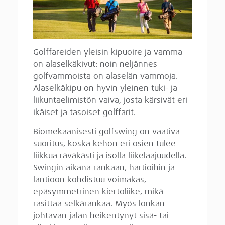
Golffareiden yleisin kipuoire ja vamma
on alaselkäkivut: noin neljännes
golfvammoista on alaselän vammoja.
Alaselkäkipu on hyvin yleinen tuki- ja
liikuntaelimistön vaiva, josta kärsivät eri
ikäiset ja tasoiset golffarit.
Biomekaanisesti golfswing on vaativa
suoritus, koska kehon eri osien tulee
liikkua räväkästi ja isolla liikelaajuudella.
Swingin aikana rankaan, hartioihin ja
lantioon kohdistuu voimakas,
epäsymmetrinen kiertoliike, mikä
rasittaa selkärankaa. Myös lonkan
johtavan jalan heikentynyt sisä- tai