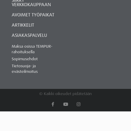
SIIRRY
VERKKOKAUPPAAN
AVOIMET TYÖPAIKAT
ARTIKKELIT
ASIAKASPALVELU
Maksa osissa TEMPUR-
rahoituksella
Sopimusehdot
Tietosuoja- ja
evästeilmoitus
© Kaikki oikeudet pidätetään