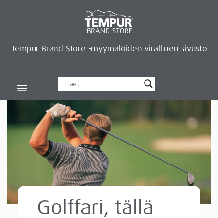
Tempur Brand Store -myymälöiden virallinen sivusto
Tempur Brand Storet
Varaa aika, saat lahjan
Neurosonic-rentoutus
Siirry verkkokauppaan
Ryhdy kauppiaaksi
Golffari, tällä