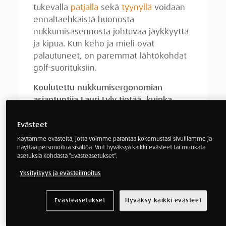
tukevalla
patjalla
sekä
tyynyllä
voidaan
ennaltaehkäistä huonosta
nukkumisasennosta johtuvaa jäykkyyttä
ja kipua. Kun keho ja mieli ovat
palautuneet, on paremmat lähtökohdat
golf-suorituksiin.
Koulutettu nukkumisergonomian
asiantuntija Lauri Lyly tietää, kuinka
tärkeää palautuminen on hyvän
suorituksen saavuttamiseksi.
Evästeet
Käytämme evästeitä, jotta voimme parantaa kokemustasi sivuillamme ja
–
näyttää personoitua sisältöä. Voit hyväksyä kaikki evästeet tai muokata
Usein
asetuksia kohdasta ”Evästeasetukset”.
lajia
Yksityisyys ja evästeilmoitus
Evästeasetukset
Hyväksy kaikki evästeet