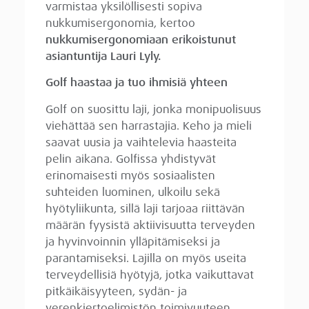
varmistaa yksilöllisesti sopiva
nukkumisergonomia, kertoo
nukkumisergonomiaan erikoistunut
asiantuntija Lauri Lyly.
Golf haastaa ja tuo ihmisiä yhteen
Golf on suosittu laji, jonka monipuolisuus
viehättää sen harrastajia. Keho ja mieli
saavat uusia ja vaihtelevia haasteita
pelin aikana. Golfissa yhdistyvät
erinomaisesti myös sosiaalisten
suhteiden luominen, ulkoilu sekä
hyötyliikunta, sillä laji tarjoaa riittävän
määrän fyysistä aktiivisuutta terveyden
ja hyvinvoinnin ylläpitämiseksi ja
parantamiseksi. Lajilla on myös useita
terveydellisiä hyötyjä, jotka vaikuttavat
pitkäikäisyyteen, sydän- ja
verenkiertoelimistön toimivuuteen,