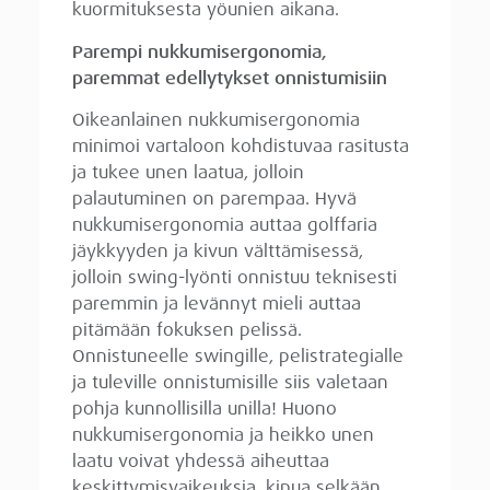
kuormituksesta yöunien aikana.
Parempi nukkumisergonomia,
paremmat edellytykset onnistumisiin
Oikeanlainen nukkumisergonomia
minimoi vartaloon kohdistuvaa rasitusta
ja tukee unen laatua, jolloin
palautuminen on parempaa. Hyvä
nukkumisergonomia auttaa golffaria
jäykkyyden ja kivun välttämisessä,
jolloin swing-lyönti onnistuu teknisesti
paremmin ja levännyt mieli auttaa
pitämään fokuksen pelissä.
Onnistuneelle swingille, pelistrategialle
ja tuleville onnistumisille siis valetaan
pohja kunnollisilla unilla! Huono
nukkumisergonomia ja heikko unen
laatu voivat yhdessä aiheuttaa
keskittymisvaikeuksia, kipua selkään,