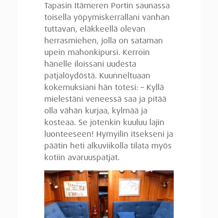
Tapasin Itämeren Portin saunassa
toisella yöpymiskerrallani vanhan
tuttavan, eläkkeellä olevan
herrasmiehen, jolla on sataman
upein mahonkipursi. Kerroin
hänelle iloissani uudesta
patjalöydöstä. Kuunneltuaan
kokemuksiani hän totesi: – Kyllä
mielestäni veneessä saa ja pitää
olla vähän kurjaa, kylmää ja
kosteaa. Se jotenkin kuuluu lajin
luonteeseen! Hymyilin itsekseni ja
päätin heti alkuviikolla tilata myös
kotiin avaruuspatjat.