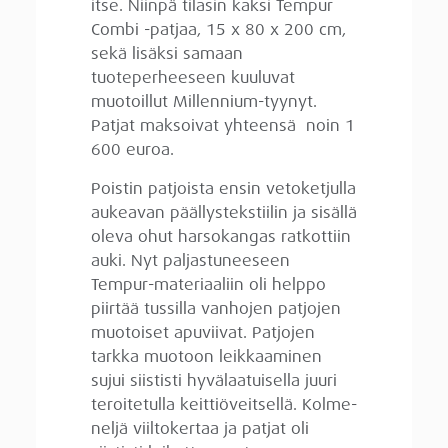
itse. Niinpä tilasin kaksi Tempur
Combi -patjaa, 15 x 80 x 200 cm,
sekä lisäksi samaan
tuoteperheeseen kuuluvat
muotoillut Millennium-tyynyt.
Patjat maksoivat yhteensä noin 1
600 euroa.
Poistin patjoista ensin vetoketjulla
aukeavan päällystekstiilin ja sisällä
oleva ohut harsokangas ratkottiin
auki. Nyt paljastuneeseen
Tempur-materiaaliin oli helppo
piirtää tussilla vanhojen patjojen
muotoiset apuviivat. Patjojen
tarkka muotoon leikkaaminen
sujui siististi hyvälaatuisella juuri
teroitetulla keittiöveitsellä. Kolme-
neljä viiltokertaa ja patjat oli