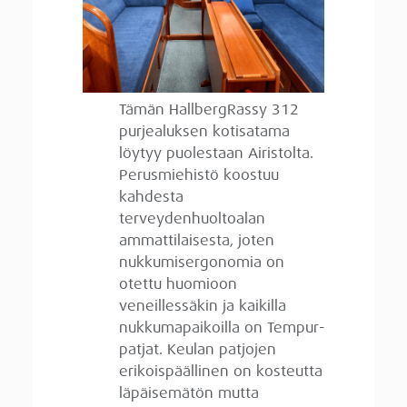
Tämän HallbergRassy 312
purjealuksen kotisatama
löytyy puolestaan Airistolta.
Perusmiehistö koostuu
kahdesta
terveydenhuoltoalan
ammattilaisesta, joten
nukkumisergonomia on
otettu huomioon
veneillessäkin ja kaikilla
nukkumapaikoilla on Tempur-
patjat. Keulan patjojen
erikoispäällinen on kosteutta
läpäisemätön mutta