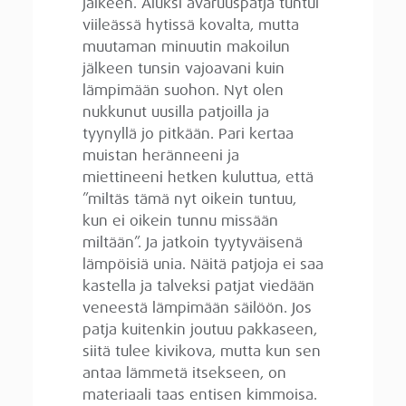
jälkeen. Aluksi avaruuspatja tuntui
viileässä hytissä kovalta, mutta
muutaman minuutin makoilun
jälkeen tunsin vajoavani kuin
lämpimään suohon. Nyt olen
nukkunut uusilla patjoilla ja
tyynyllä jo pitkään. Pari kertaa
muistan heränneeni ja
miettineeni hetken kuluttua, että
”miltäs tämä nyt oikein tuntuu,
kun ei oikein tunnu missään
miltään”. Ja jatkoin tyytyväisenä
lämpöisiä unia. Näitä patjoja ei saa
kastella ja talveksi patjat viedään
veneestä lämpimään säilöön. Jos
patja kuitenkin joutuu pakkaseen,
siitä tulee kivikova, mutta kun sen
antaa lämmetä itsekseen, on
materiaali taas entisen kimmoisa.