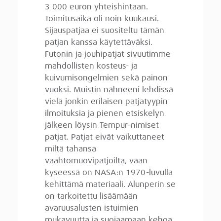
3 000 euron yhteishintaan.
Toimitusaika oli noin kuukausi.
Sijauspatjaa ei suositeltu tämän
patjan kanssa käytettäväksi.
Futonin ja jouhipatjat sivuutimme
mahdollisten kosteus- ja
kuivumisongelmien sekä painon
vuoksi. Muistin nähneeni lehdissä
vielä jonkin erilaisen patjatyypin
ilmoituksia ja pienen etsiskelyn
jälkeen löysin Tempur-nimiset
patjat. Patjat eivät vaikuttaneet
miltä tahansa
vaahtomuovipatjoilta, vaan
kyseessä on NASA:n 1970-luvulla
kehittämä materiaali. Alunperin se
on tarkoitettu lisäämään
avaruusalusten istuimien
mukavuutta ja suojaamaan kehoa