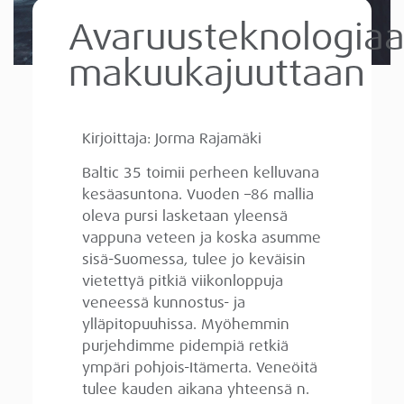
Avaruusteknologia
makuukajuuttaan
Kirjoittaja: Jorma Rajamäki
Baltic 35 toimii perheen kelluvana
kesäasuntona. Vuoden –86 mallia
oleva pursi lasketaan yleensä
vappuna veteen ja koska asumme
sisä-Suomessa, tulee jo keväisin
vietettyä pitkiä viikonloppuja
veneessä kunnostus- ja
ylläpitopuuhissa. Myöhemmin
purjehdimme pidempiä retkiä
ympäri pohjois-Itämerta. Veneöitä
tulee kauden aikana yhteensä n.