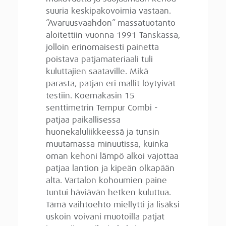
suuria keskipakovoimia vastaan.
”Avaruusvaahdon” massatuotanto
aloitettiin vuonna 1991 Tanskassa,
jolloin erinomaisesti painetta
poistava patjamateriaali tuli
kuluttajien saataville. Mikä
parasta, patjan eri mallit löytyivät
testiin. Koemakasin 15
senttimetrin Tempur Combi -
patjaa paikallisessa
huonekaluliikkeessä ja tunsin
muutamassa minuutissa, kuinka
oman kehoni lämpö alkoi vajottaa
patjaa lantion ja kipeän olkapään
alta. Vartalon kohoumien paine
tuntui häviävän hetken kuluttua.
Tämä vaihtoehto miellytti ja lisäksi
uskoin voivani muotoilla patjat