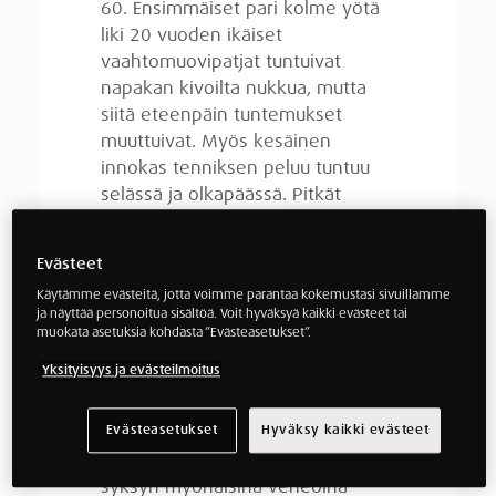
60. Ensimmäiset pari kolme yötä
liki 20 vuoden ikäiset
vaahtomuovipatjat tuntuivat
napakan kivoilta nukkua, mutta
siitä eteenpäin tuntemukset
muuttuivat. Myös kesäinen
innokas tenniksen peluu tuntuu
selässä ja olkapäässä. Pitkät
purjehduslegit kaltevassa
veneessä jäykistävät ja
Evästeet
kipeyttävät paikkoja lisää, ainakin
Käytämme evästeitä, jotta voimme parantaa kokemustasi sivuillamme
ruorimiehellä. Patja ei anna
ja näyttää personoitua sisältöä. Voit hyväksyä kaikki evästeet tai
riittävää lepoa, koska jäykkä
muokata asetuksia kohdasta ”Evästeasetukset”.
niska, selkä ja olkapäät eivät
Yksityisyys ja evästeilmoitus
löydä mukavaa nukkumisasentoa.
Patja tuntuu epämukavalta ja
yöllinen pyöriminen häiritsee
Evästeasetukset
Hyväksy kaikki evästeet
lepoa. Lisäksi kevään varhaisina ja
syksyn myöhäisinä veneöinä