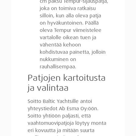
cm paksu Tempur-sijauspatja,
joka on toimiva ratkaisu
silloin, kun alla oleva patja
on hyväkuntoinen. Päällä
oleva Tempur viimeistelee
vartalolle oikean tuen ja
vähentää kehoon
kohdistuvaa painetta, jolloin
nukkuminen on
rauhallisempaa.
Patjojen kartoitusta
ja valintaa
Soitto Baltic Yachtsille antoi
yhteystiedot Ab Esma Oy:öön.
Soitto yhtiöön paljasti, että
vaahtomuovipatjoja löytyy monta
eri kovuutta ja mitään suurta