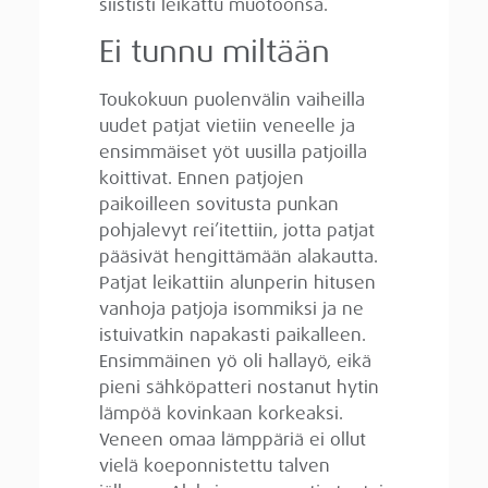
siististi leikattu muotoonsa.
Ei tunnu miltään
Toukokuun puolenvälin vaiheilla
uudet patjat vietiin veneelle ja
ensimmäiset yöt uusilla patjoilla
koittivat. Ennen patjojen
paikoilleen sovitusta punkan
pohjalevyt rei’itettiin, jotta patjat
pääsivät hengittämään alakautta.
Patjat leikattiin alunperin hitusen
vanhoja patjoja isommiksi ja ne
istuivatkin napakasti paikalleen.
Ensimmäinen yö oli hallayö, eikä
pieni sähköpatteri nostanut hytin
lämpöä kovinkaan korkeaksi.
Veneen omaa lämppäriä ei ollut
vielä koeponnistettu talven