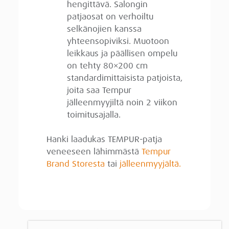
hengittävä. Salongin
patjaosat on verhoiltu
selkänojien kanssa
yhteensopiviksi. Muotoon
leikkaus ja päällisen ompelu
on tehty 80×200 cm
standardimittaisista patjoista,
joita saa Tempur
jälleenmyyjiltä noin 2 viikon
toimitusajalla.
Hanki laadukas TEMPUR-patja
veneeseen lähimmästä
Tempur
Brand Storesta
tai
jälleenmyyjältä.