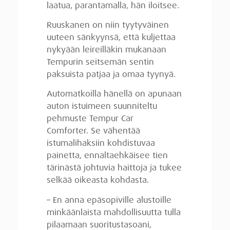
laatua, parantamalla, hän iloitsee.
Ruuskanen on niin tyytyväinen
uuteen sänkyynsä, että kuljettaa
nykyään leireilläkin mukanaan
Tempurin seitsemän sentin
paksuista patjaa ja omaa tyynyä.
Automatkoilla hänellä on apunaan
auton istuimeen suunniteltu
pehmuste Tempur Car
Comforter. Se vähentää
istumalihaksiin kohdistuvaa
painetta, ennaltaehkäisee tien
tärinästä johtuvia haittoja ja tukee
selkää oikeasta kohdasta.
– En anna epäsopiville alustoille
minkäänlaista mahdollisuutta tulla
pilaamaan suoritustasoani,