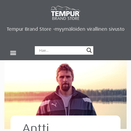
Tempur Brand Store -myymälöiden virallinen sivusto
Tempur Brand Storet
Varaa aika, saat lahjan
Neurosonic-rentoutus
Siirry verkkokauppaan
Ryhdy kauppiaaksi
Antti