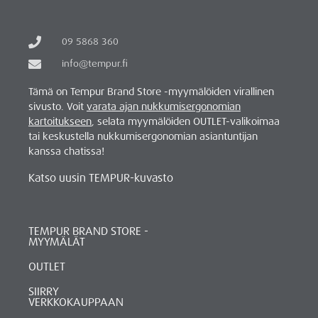
09 5868 360
info@tempur.fi
Tämä on Tempur Brand Store -myymälöiden virallinen
sivusto. Voit
varata ajan nukkumisergonomian
kartoitukseen
, selata myymälöiden OUTLET-valikoimaa
tai keskustella nukkumisergonomian asiantuntijan
kanssa chatissa!
Katso uusin TEMPUR-kuvasto
TEMPUR BRAND STORE -
MYYMÄLÄT
OUTLET
SIIRRY
VERKKOKAUPPAAN