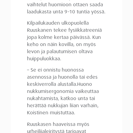
vaihtelut huomioon ottaen saada
laadukasta unta 9-10 tuntia yössä.
Kilpailukauden ulkopuolella
Ruuskanen tekee fysiikkatreeniä
jopa kolme kertaa päivässä. Kun
keho on näin kovilla, on myös
levon ja palautumisen oltava
huippuluokkaa.
– Se ei onnistu huonossa
asennossa ja huonolla tai edes
keskiverrolla alustalla.Huono
nukkumisergonomia vaikeuttaa
nukahtamista, katkoo unta tai
herättää nukkujan liian varhain,
Koistinen muistuttaa.
Ruuskasen haaveissa myös
urheilijaleiritystä tarjoavat