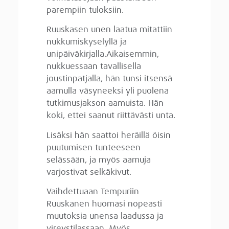
parempiin tuloksiin.
Ruuskasen unen laatua mitattiin
nukkumiskyselyllä ja
unipäiväkirjalla.Aikaisemmin,
nukkuessaan tavallisella
joustinpatjalla, hän tunsi itsensä
aamulla väsyneeksi yli puolena
tutkimusjakson aamuista. Hän
koki, ettei saanut riittävästi unta.
Lisäksi hän saattoi heräillä öisin
puutumisen tunteeseen
selässään, ja myös aamuja
varjostivat selkäkivut.
Vaihdettuaan Tempuriin
Ruuskanen huomasi nopeasti
muutoksia unensa laadussa ja
vireystilassaan. Myös